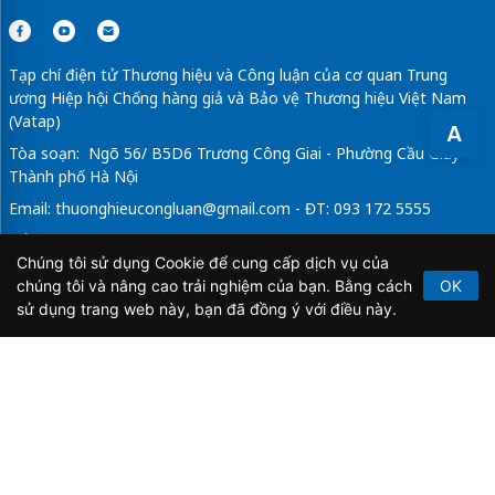
Tạp chí điện tử Thương hiệu và Công luận của cơ quan Trung
ương Hiệp hội Chống hàng giả và Bảo vệ Thương hiệu Việt Nam
(Vatap)
A
Tòa soạn: Ngõ 56/ B5D6 Trương Công Giai - Phường Cầu Giấy -
Thành phố Hà Nội
Email:
thuonghieucongluan@gmail.com
- ĐT: 093 172 5555
Tổng Biên Tập: Vũ Đức Thuận
Chúng tôi sử dụng Cookie để cung cấp dịch vụ của
Giấy phép hoạt động báo chí điện tử số 64/GP-BTTTT do Bộ
chúng tôi và nâng cao trải nghiệm của bạn. Bằng cách
OK
Thông tin và Truyền thông cấp ngày 21/2/2020.
sử dụng trang web này, bạn đã đồng ý với điều này.
Copyright © 2026
TẠP CHÍ THƯƠNG HIỆU & CÔNG
LUẬN
. All Rights Reserved.
Bản quyền thuộc Tạp chí Thương hiệu và Công luận. Cấm
sao chép dưới mọi hình thức nếu không có sự chấp thuận