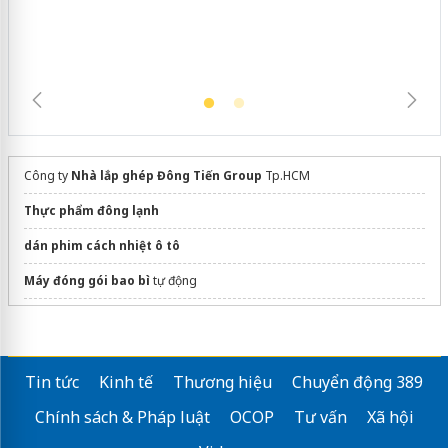
trường kinh doanh
Công ty
Nhà lắp ghép Đông Tiến Group
Tp.HCM
Thực phẩm đông lạnh
dán phim cách nhiệt ô tô
Máy đóng gói bao bì
tự động
Sửa máy rửa bát bosch
Tin tức
Kinh tế
Thương hiệu
Chuyển động 389
Chính sách & Pháp luật
OCOP
Tư vấn
Xã hội