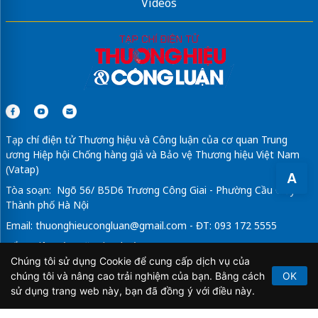
Videos
Tạp chí điện tử Thương hiệu và Công luận của cơ quan Trung
ương Hiệp hội Chống hàng giả và Bảo vệ Thương hiệu Việt Nam
(Vatap)
A
Tòa soạn: Ngõ 56/ B5D6 Trương Công Giai - Phường Cầu Giấy -
Thành phố Hà Nội
Email:
thuonghieucongluan@gmail.com
- ĐT: 093 172 5555
Tổng Biên Tập: Vũ Đức Thuận
Chúng tôi sử dụng Cookie để cung cấp dịch vụ của
Giấy phép hoạt động báo chí điện tử số 64/GP-BTTTT do Bộ
chúng tôi và nâng cao trải nghiệm của bạn. Bằng cách
OK
Thông tin và Truyền thông cấp ngày 21/2/2020.
sử dụng trang web này, bạn đã đồng ý với điều này.