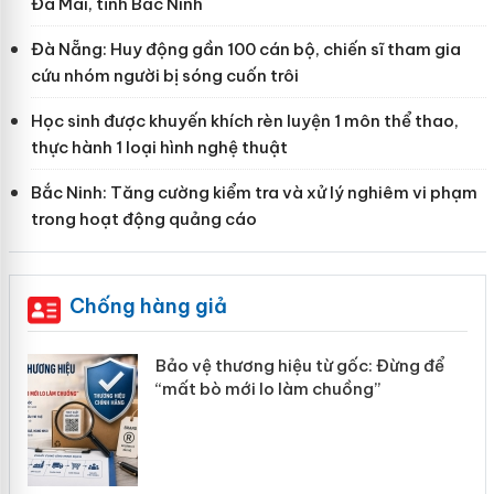
Đa Mai, tỉnh Bắc Ninh
Đà Nẵng: Huy động gần 100 cán bộ, chiến sĩ tham gia
cứu nhóm người bị sóng cuốn trôi
Học sinh được khuyến khích rèn luyện 1 môn thể thao,
thực hành 1 loại hình nghệ thuật
Bắc Ninh: Tăng cường kiểm tra và xử lý nghiêm vi phạm
trong hoạt động quảng cáo
Chống hàng giả
àng
Bảo vệ thương hiệu từ gốc: Đừng để
“mất bò mới lo làm chuồng”
ản