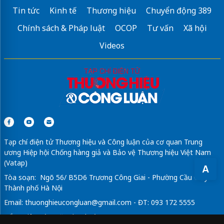
Tin tức
Kinh tế
Thương hiệu
Chuyển động 389
Chính sách & Pháp luật
OCOP
Tư vấn
Xã hội
Videos
Tạp chí điện tử Thương hiệu và Công luận của cơ quan Trung
ương Hiệp hội Chống hàng giả và Bảo vệ Thương hiệu Việt Nam
(Vatap)
A
Tòa soạn: Ngõ 56/ B5D6 Trương Công Giai - Phường Cầu Giấy -
Thành phố Hà Nội
Email:
thuonghieucongluan@gmail.com
- ĐT: 093 172 5555
Tổng Biên Tập: Vũ Đức Thuận