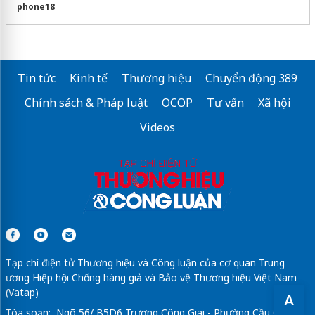
phone18
Tin tức
Kinh tế
Thương hiệu
Chuyển động 389
Chính sách & Pháp luật
OCOP
Tư vấn
Xã hội
Videos
Tạp chí điện tử Thương hiệu và Công luận của cơ quan Trung
ương Hiệp hội Chống hàng giả và Bảo vệ Thương hiệu Việt Nam
(Vatap)
A
Tòa soạn: Ngõ 56/ B5D6 Trương Công Giai - Phường Cầu Giấy -