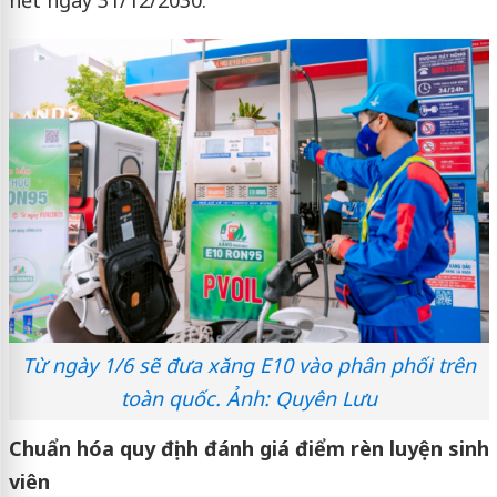
hết ngày 31/12/2030.
Từ ngày 1/6 sẽ đưa xăng E10 vào phân phối trên
toàn quốc. Ảnh: Quyên Lưu
Chuẩn hóa quy định đánh giá điểm rèn luyện sinh
viên