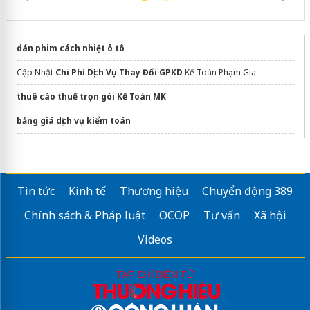
dán phim cách nhiệt ô tô
Cập Nhật
Chi Phí Dịch Vụ Thay Đổi GPKD
Kế Toán Phạm Gia
thuê cáo thuế trọn gói Kế Toán MK
bảng giá dịch vụ kiểm toán
các phần mềm kế toán
được tin dùng
Sửa máy rửa bát bosch
Tin tức
Kinh tế
Thương hiệu
Chuyển động 389
Kế toán trọn gói tại Tân Phú TPHCM
Chính sách & Pháp luật
OCOP
Tư vấn
Xã hội
Videos