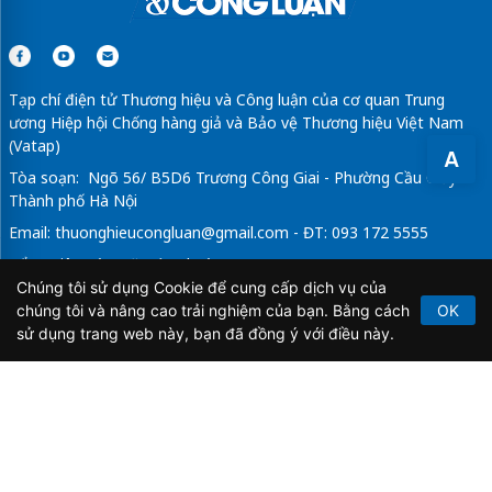
Tạp chí điện tử Thương hiệu và Công luận của cơ quan Trung
ương Hiệp hội Chống hàng giả và Bảo vệ Thương hiệu Việt Nam
(Vatap)
A
Tòa soạn: Ngõ 56/ B5D6 Trương Công Giai - Phường Cầu Giấy -
Thành phố Hà Nội
Email:
thuonghieucongluan@gmail.com
- ĐT: 093 172 5555
Tổng Biên Tập: Vũ Đức Thuận
Chúng tôi sử dụng Cookie để cung cấp dịch vụ của
Giấy phép hoạt động báo chí điện tử số 64/GP-BTTTT do Bộ
chúng tôi và nâng cao trải nghiệm của bạn. Bằng cách
OK
Thông tin và Truyền thông cấp ngày 21/2/2020.
sử dụng trang web này, bạn đã đồng ý với điều này.
Copyright © 2026
TẠP CHÍ THƯƠNG HIỆU & CÔNG
LUẬN
. All Rights Reserved.
Bản quyền thuộc Tạp chí Thương hiệu và Công luận. Cấm