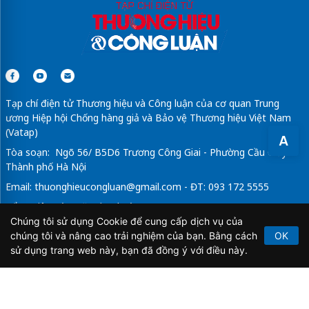
Tạp chí điện tử Thương hiệu và Công luận của cơ quan Trung
ương Hiệp hội Chống hàng giả và Bảo vệ Thương hiệu Việt Nam
(Vatap)
A
Tòa soạn: Ngõ 56/ B5D6 Trương Công Giai - Phường Cầu Giấy -
Thành phố Hà Nội
Email:
thuonghieucongluan@gmail.com
- ĐT: 093 172 5555
Tổng Biên Tập: Vũ Đức Thuận
Chúng tôi sử dụng Cookie để cung cấp dịch vụ của
Giấy phép hoạt động báo chí điện tử số 64/GP-BTTTT do Bộ
chúng tôi và nâng cao trải nghiệm của bạn. Bằng cách
OK
Thông tin và Truyền thông cấp ngày 21/2/2020.
sử dụng trang web này, bạn đã đồng ý với điều này.
Copyright © 2026
TẠP CHÍ THƯƠNG HIỆU & CÔNG