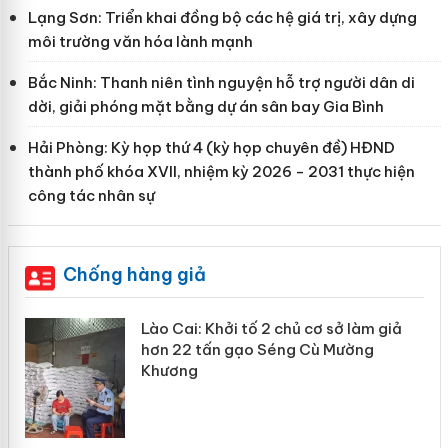
Lạng Sơn: Triển khai đồng bộ các hệ giá trị, xây dựng
môi trường văn hóa lành mạnh
Bắc Ninh: Thanh niên tình nguyện hỗ trợ người dân di
dời, giải phóng mặt bằng dự án sân bay Gia Bình
Hải Phòng: Kỳ họp thứ 4 (kỳ họp chuyên đề) HĐND
thành phố khóa XVII, nhiệm kỳ 2026 - 2031 thực hiện
công tác nhân sự
Chống hàng giả
ả
Lào Cai xử lý 83 vụ vi phạm thương
mại trong tháng 7