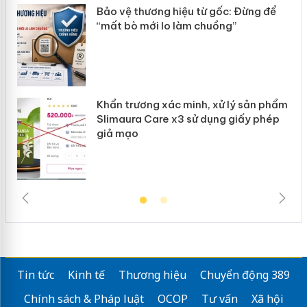
ể
Hưng Yên: Xử lý 6 hộ kinh doanh bán
hàng giả mạo nhãn hiệu Adidas, Nike
hẩm
Cà Mau: Tiêu hủy công khai hàng
ép
ngàn sản phẩm nhập lậu, bảo vệ môi
trường kinh doanh
Tin tức
Kinh tế
Thương hiệu
Chuyển động 389
Chính sách & Pháp luật
OCOP
Tư vấn
Xã hội