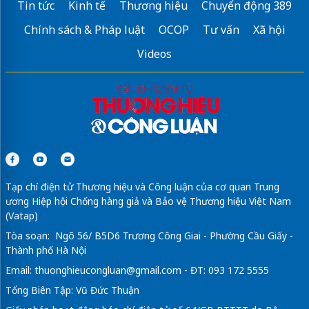
Tin tức
Kinh tế
Thương hiệu
Chuyển động 389
Chính sách & Pháp luật
OCOP
Tư vấn
Xã hội
Videos
Tạp chí điện tử Thương hiệu và Công luận của cơ quan Trung
ương Hiệp hội Chống hàng giả và Bảo vệ Thương hiệu Việt Nam
(Vatap)
Tòa soạn: Ngõ 56/ B5D6 Trương Công Giai - Phường Cầu Giấy -
Thành phố Hà Nội
Email:
thuonghieucongluan@gmail.com
- ĐT: 093 172 5555
Tổng Biên Tập: Vũ Đức Thuận