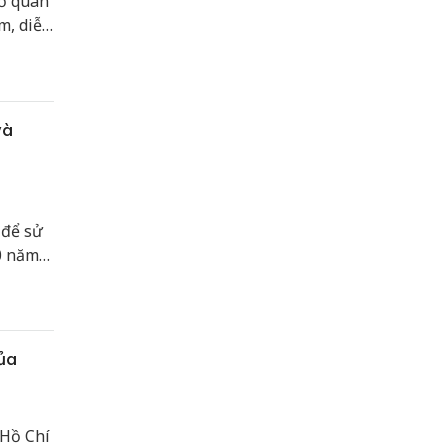
cơ quan
m, diễu
g làm
 nước
và
 để sử
0 năm
Quốc
ủa
 Hồ Chí