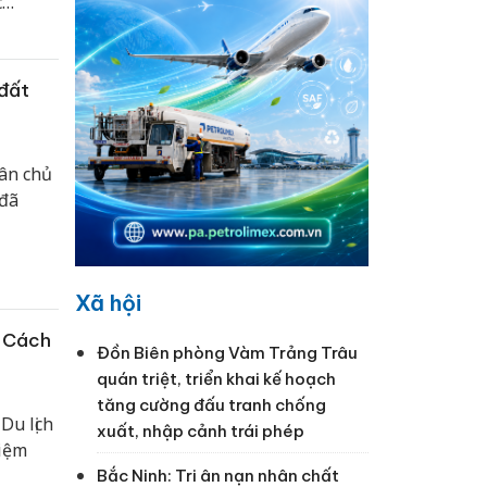
c
 đất
dân chủ
 đã
Xã hội
m Cách
Đồn Biên phòng Vàm Trảng Trâu
quán triệt, triển khai kế hoạch
tăng cường đấu tranh chống
Du lịch
xuất, nhập cảnh trái phép
niệm
Bắc Ninh: Tri ân nạn nhân chất