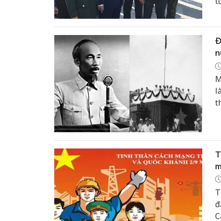
t
p
Đ
n
M
l
t
T
m
T
đ
C