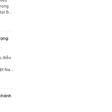
hiều
trọng
tại Bảo
mạng
, diễu
iệt Nam
TP. Hà
 khánh