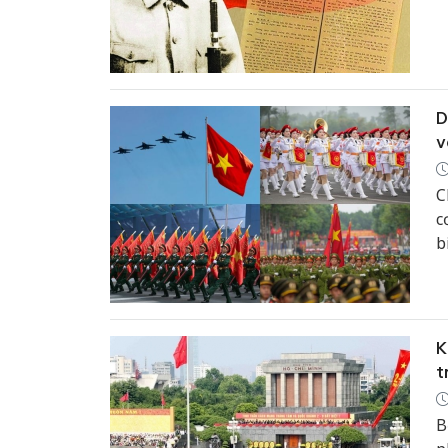
T
Đ
đ
D
v
C
c
b
2
K
t
B