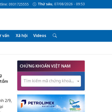
Thứ sáu
, 07/08/2026 - 09:53
tline: 0931725555
 vấn
Xã hội
Videos
CHỨNG KHOÁN VIỆT NAM
g
Tìm kiếm mã chứng khoán...
 tầm
h 2/9,
ại