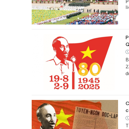
p
l
b
t
n
P
Q
B
2
d
C
k
2
C
c
T