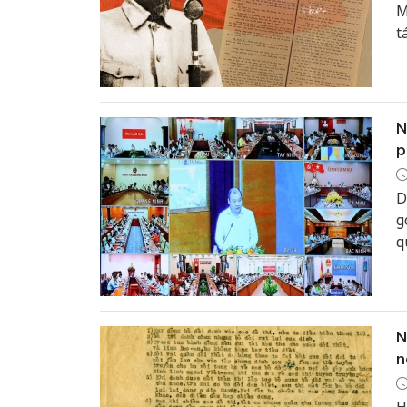
M
t
q
N
p
D
g
q
2
n
N
n