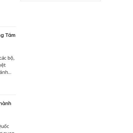
n ngôn
ân,
ng Tám
các bộ,
yệt
hánh
 hành
Quốc