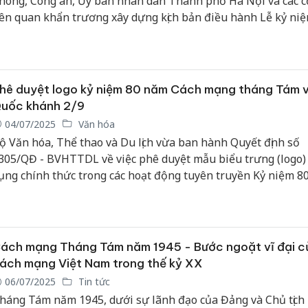
hòng, Công an, Ủy ban nhân dân Thành phố Hà Nội và các 
iên quan khẩn trương xây dựng kịch bản điều hành Lễ kỷ niệ
inh, diễu hành; xây dựng logo, bộ nhận diện, mẫu biểu trưn
ặng phẩm phục vụ các cuộc gặp mặt của lãnh đạo Đảng, Nhà
hân dịp kỷ niệm...
hê duyệt logo kỷ niệm 80 năm Cách mạng tháng Tám 
uốc khánh 2/9
04/07/2025
Văn hóa
ộ Văn hóa, Thể thao và Du lịch vừa ban hành Quyết định số
305/QĐ - BVHTTDL về việc phê duyệt mẫu biểu trưng (logo)
ụng chính thức trong các hoạt động tuyên truyền Kỷ niệm 8
ách mạng tháng Tám thành công (19/8/1945-19/8/2025) và 
hánh nước Cộng hoà xã hội chủ nghĩa Việt Nam (2/9/1945-
/9/2025).
ách mạng Tháng Tám năm 1945 - Bước ngoặt vĩ đại c
ách mạng Việt Nam trong thế kỷ XX
06/07/2025
Tin tức
háng Tám năm 1945, dưới sự lãnh đạo của Đảng và Chủ tịch