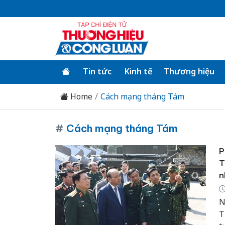
Tin tức
Kinh tế
Thương hiệu
Home
Cách mạng tháng Tám
#
Cách mạng tháng Tám
P
T
n
N
T