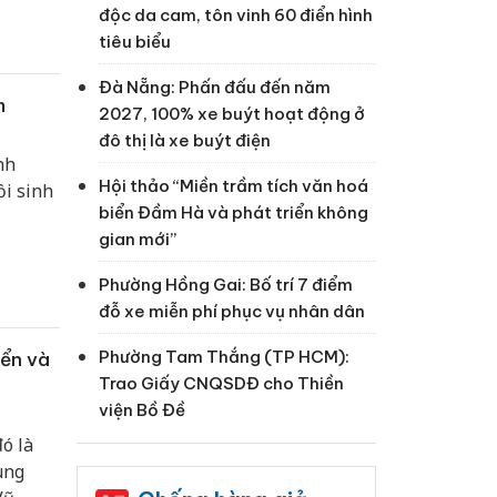
độc da cam, tôn vinh 60 điển hình
tiêu biểu
Đà Nẵng: Phấn đấu đến năm
m
2027, 100% xe buýt hoạt động ở
đô thị là xe buýt điện
nh
Hội thảo “Miền trầm tích văn hoá
i sinh
biển Đầm Hà và phát triển không
gian mới”
Phường Hồng Gai: Bố trí 7 điểm
đỗ xe miễn phí phục vụ nhân dân
Phường Tam Thắng (TP HCM):
iển và
Trao Giấy CNQSDĐ cho Thiền
viện Bồ Đề
ó là
ung