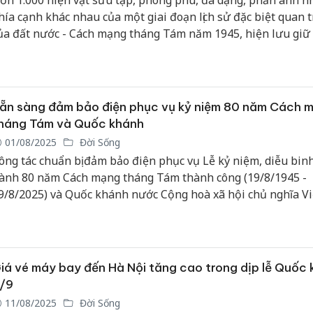
ơn 1.000 hiện vật sưu tập, phong phú, đa dạng, phản ánh n
hía cạnh khác nhau của một giai đoạn lịch sử đặc biệt quan 
ủa đất nước - Cách mạng tháng Tám năm 1945, hiện lưu giữ 
àng Lịch sử quốc gia.
ẵn sàng đảm bảo điện phục vụ kỷ niệm 80 năm Cách 
háng Tám và Quốc khánh
01/08/2025
Đời Sống
ông tác chuẩn bị đảm bảo điện phục vụ Lễ kỷ niệm, diễu binh
ành 80 năm Cách mạng tháng Tám thành công (19/8/1945 -
9/8/2025) và Quốc khánh nước Cộng hoà xã hội chủ nghĩa V
2/9/1945 - 2/9/2025) đã và đang được Tổng công ty Điện lực 
ội tổ chức triển khai bài bản và kỹ lưỡng.
iá vé máy bay đến Hà Nội tăng cao trong dịp lễ Quốc
/9
11/08/2025
Đời Sống