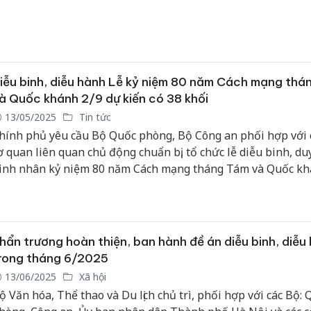
hắng lợi đó đã được ghi lại trong lịch sử bằng văn bản Tuyê
ộc lập được Chủ tịch Hồ Chí Minh đọc trước toàn thể quốc d
ồng bào ngày 2/9/1945 tại Quảng trường Ba Đình, Hà Nội.
iễu binh, diễu hành Lễ kỷ niệm 80 năm Cách mạng thá
à Quốc khánh 2/9 dự kiến có 38 khối
13/05/2025
Tin tức
hính phủ yêu cầu Bộ Quốc phòng, Bộ Công an phối hợp với 
ơ quan liên quan chủ động chuẩn bị, tổ chức lễ diễu binh, du
inh nhân kỷ niệm 80 năm Cách mạng tháng Tám và Quốc k
/9 (2/9/1945 - 2/9/2025).
hẩn trương hoàn thiện, ban hành đề án diễu binh, diễu
rong tháng 6/2025
13/06/2025
Xã hội
ộ Văn hóa, Thể thao và Du lịch chủ trì, phối hợp với các Bộ: 