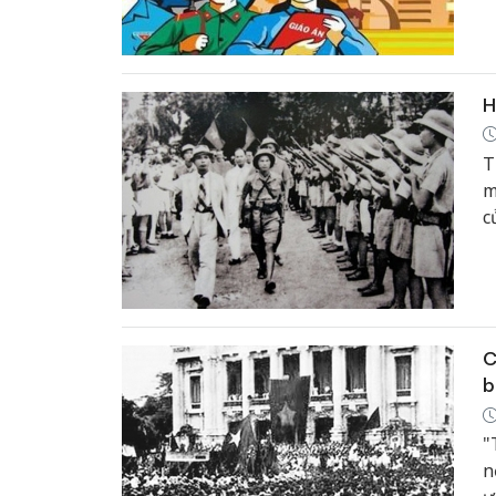
H
T
m
c
C
b
"
n