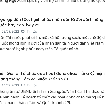
ướng Ngô Xuân Lịch, Ủy viên Bộ Chính trị, Bộ trưởng Bộ Quố
hòng.
ộc lập dân tộc, hạnh phúc nhân dân là đôi cánh nâng
ước bay cao, bay xa
02/09/2022
Tin tức
ột đất nước phát triển, một xã hội trong sạch, một chế độ 
à ước mong nghìn đời của nhân dân ta. Người dân Việt Nam
hực sự có hạnh phúc ngay trên Tổ quốc mình.
iền Giang: Tổ chức các hoạt động chào mừng Kỷ niệ
ạng tháng Tám và Quốc khánh 2/9
14/08/2023
Tin tức
hông tin từ UBND tỉnh Tiền Giang, Sở Văn hóa, Thể thao và 
ã ban hành Kế hoạch tổ chức các hoạt động chào mừng Kỷ 
ách mạng tháng Tám và Quốc khánh 2/9.