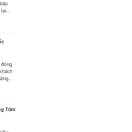
 bão
lại
ốc
c đóng
 khách
tăng
 đầu
ng Tám