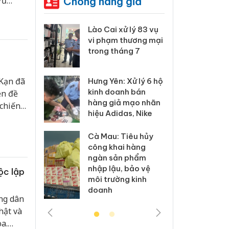
Chống hàng giả
Vũ
.
 Thanh Hóa
Lào Cai xử lý 83 vụ
Công
i trong vụ
vi phạm thương mại
tìm b
uất, buôn
trong tháng 7
án sả
sào giả
bán y
Kạn đã
Hưng Yên: Xử lý 6 hộ
a: Tìm bị
Than
kinh doanh bán
ền đề
g vụ án
hại t
hàng giả mạo nhãn
 chiến
 bình sữa
buôn
hiệu Adidas, Nike
giả
Moyu
i vẹn
Cà Mau: Tiêu hủy
: Đối tượng
An Gi
công khai hàng
 đường dây
chủ 
ngàn sản phẩm
 giả tại
bán h
nhập lậu, bảo vệ
ộc lập
c ra đầu
Phú 
môi trường kinh
thú
doanh
ng dân
hật và
a.