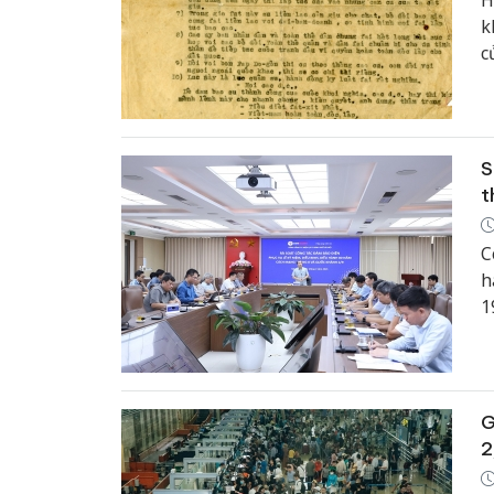
H
k
c
t
S
t
C
h
1
(
N
G
2