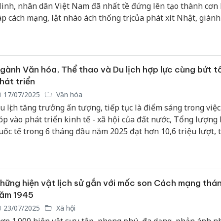
inh, nhân dân Việt Nam đã nhất tề đứng lên tạo thành cơn
áp cách mạng, lật nhào ách thống trị của phát xít Nhật, giành 
uyền độc lập cho dân tộc.
gành Văn hóa, Thể thao và Du lịch hợp lực cùng bứt t
hát triển
17/07/2025
Văn hóa
u lịch tăng trưởng ấn tượng, tiếp tục là điểm sáng trong việ
óp vào phát triển kinh tế - xã hội của đất nước, Tổng lượng
uốc tế trong 6 tháng đầu năm 2025 đạt hơn 10,6 triệu lượt, 
0,7% so với cùng kỳ. Tổng thu từ khách du lịch trong 6 tháng
ăm 2025 ước khoảng 518 nghìn tỷ đồng.
hững hiện vật lịch sử gắn với mốc son Cách mạng thá
ăm 1945
23/07/2025
Xã hội