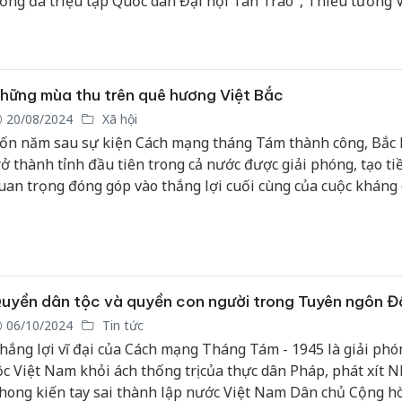
ơng đã triệu tập Quốc dân Đại hội Tân Trào", Thiếu tướng 
uang Đạo, nguyên Viện trưởng Viện Lịch sử Quân sự chia sẻ
Công an
tìm bị hạ
án sản x
hững mùa thu trên quê hương Việt Bắc
bán yến 
20/08/2024
Xã hội
ốn năm sau sự kiện Cách mạng tháng Tám thành công, Bắc 
Thanh Hó
rở thành tỉnh đầu tiên trong cả nước được giải phóng, tạo ti
hại tron
uan trọng đóng góp vào thắng lợi cuối cùng của cuộc kháng
buôn bán
Moyuum 
hống thực dân Pháp. Những ngày tháng hào hùng ấy vẫn mã
guyên trong tâm trí các nhân chứng lịch sử.
An Giang
chủ mưu
bán hàng
uyền dân tộc và quyền con người trong Tuyên ngôn Đ
Phú Quố
thú
06/10/2024
Tin tức
hắng lợi vĩ đại của Cách mạng Tháng Tám - 1945 là giải phó
ộc Việt Nam khỏi ách thống trị của thực dân Pháp, phát xít N
hong kiến tay sai thành lập nước Việt Nam Dân chủ Cộng hò