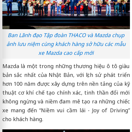
Ban Lãnh đạo Tập đoàn THACO và Mazda chụp
ảnh lưu niệm cùng khách hàng sở hữu các mẫu
xe Mazda cao cấp mới
Mazda là một trong những thương hiệu ô tô giàu
bản sắc nhất của Nhật Bản, với lịch sử phát triển
hơn 100 năm được xây dựng trên nền tảng của kỹ
thuật cơ khí chế tạo chính xác, tinh thần đổi mới
không ngừng và niềm đam mê tạo ra những chiếc
xe mang đến “Niềm vui cầm lái - Joy of Driving”
cho khách hàng.