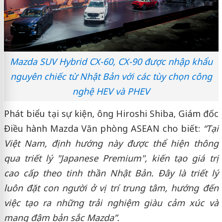
Mazda SUV Hybrid CX-60, CX-90 được nhập khẩu
nguyên chiếc từ Nhật Bản với các tùy chọn công
nghệ HEV và PHEV
Phát biểu tại sự kiện, ông Hiroshi Shiba, Giám đốc
Điều hành Mazda Văn phòng ASEAN cho biết:
“Tại
Việt Nam, định hướng này được thể hiện thông
qua triết lý "Japanese Premium", kiến tạo giá trị
cao cấp theo tinh thần Nhật Bản. Đây là triết lý
luôn đặt con người ở vị trí trung tâm, hướng đến
việc tạo ra những trải nghiệm giàu cảm xúc và
mang đậm bản sắc Mazda”.