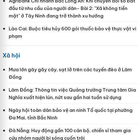
Agribank Chi nhánh Bắc Long An: Khi chuyển đổi số bắt
đầu từ nhu cầu của người dân- Bài 2: "Xã không tiền
mặt" ở Tây Ninh đang trở thành xu hướng
Lào Cai: Buộc tiêu hủy 600 gói thuốc bảo vệ thực vật vi
phạm
Xã hội
Mưa lớn gây gãy cây, sạt lở trên các tuyến đèo ở Lâm
Đồng
Lâm Đồng: Thông tin việc Quảng trường Trung tâm Gia
Nghĩa xuất hiện lún, nứt sau gần hai tuần sử dụng
Ngày hội toàn dân bảo vệ an ninh Tổ quốc tại phường
Đa Mai, tỉnh Bắc Ninh
Đà Nẵng: Huy động gần 100 cán bộ, chiến sĩ tham gia
cứu nhóm người bị sóng cuốn trôi