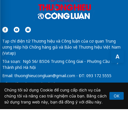
Tạp chí điện tử Thương hiệu và Công luận của cơ quan Trung
ương Hiệp hội Chống hàng giả và Bảo vệ Thương hiệu Việt Nam
(Vatap)
A
Tòa soạn: Ngõ 56/ B5D6 Trương Công Giai - Phường Cầu Giấy -
Thành phố Hà Nội
Email:
thuonghieucongluan@gmail.com
- ĐT: 093 172 5555
Tổng Biên Tập: Vũ Đức Thuận
Chúng tôi sử dụng Cookie để cung cấp dịch vụ của
Giấy phép hoạt động báo chí điện tử số 64/GP-BTTTT do Bộ
chúng tôi và nâng cao trải nghiệm của bạn. Bằng cách
OK
Thông tin và Truyền thông cấp ngày 21/2/2020.
sử dụng trang web này, bạn đã đồng ý với điều này.
Copyright © 2026
TẠP CHÍ THƯƠNG HIỆU & CÔNG