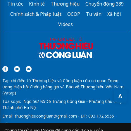
Tin tức
Kinh tế
Thương hiệu
Chuyển động 389
Chính sách & Pháp luật
OCOP
Tư vấn
Xã hội
Videos
Tạp chí điện tử Thương hiệu và Công luận của cơ quan Trung
ương Hiệp hội Chống hàng giả và Bảo vệ Thương hiệu Việt Nam
(Vatap)
A
Tòa soạn: Ngõ 56/ B5D6 Trương Công Giai - Phường Cầu Giấy -
Thành phố Hà Nội
Email:
thuonghieucongluan@gmail.com
- ĐT: 093 172 5555
Tổng Biên Tập: Vũ Đức Thuận
Chúng tôi sử dụng Cookie để cung cấp dịch vụ của