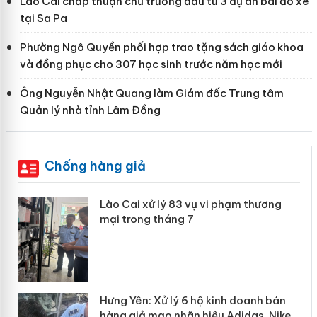
Lào Cai chấp thuận chủ trương đầu tư 3 dự án bãi đỗ xe
tại Sa Pa
Phường Ngô Quyền phối hợp trao tặng sách giáo khoa
và đồng phục cho 307 học sinh trước năm học mới
Ông Nguyễn Nhật Quang làm Giám đốc Trung tâm
Quản lý nhà tỉnh Lâm Đồng
Chống hàng giả
 án
Lào Cai xử lý 83 vụ vi phạm thương
mại trong tháng 7
n
y
Hưng Yên: Xử lý 6 hộ kinh doanh bán
hàng giả mạo nhãn hiệu Adidas, Nike