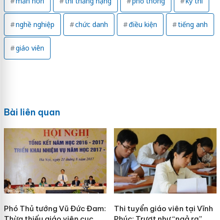
mần non
thi thăng hạng
phổ thông
kỳ thi
nghề nghiệp
chức danh
điều kiện
tiếng anh
giáo viên
Bài liên quan
Phó Thủ tướng Vũ Đức Đam:
Thi tuyển giáo viên tại Vĩnh
Thừa thiếu giáo viên cục
Phúc: Trượt như “ngả rạ”