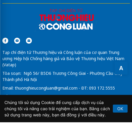
Tạp chí điện tử Thương hiệu và Công luận của cơ quan Trung
ương Hiệp hội Chống hàng giả và Bảo vệ Thương hiệu Việt Nam
(Vatap)
A
Tòa soạn: Ngõ 56/ B5D6 Trương Công Giai - Phường Cầu Giấy -
Thành phố Hà Nội
Email:
thuonghieucongluan@gmail.com
- ĐT: 093 172 5555
Tổng Biên Tập: Vũ Đức Thuận
Chúng tôi sử dụng Cookie để cung cấp dịch vụ của
Giấy phép hoạt động báo chí điện tử số 64/GP-BTTTT do Bộ
chúng tôi và nâng cao trải nghiệm của bạn. Bằng cách
OK
Thông tin và Truyền thông cấp ngày 21/2/2020.
sử dụng trang web này, bạn đã đồng ý với điều này.