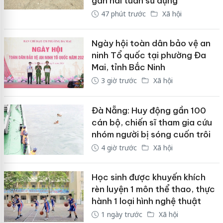
gần hai tuần sử dụng
47 phút trước
Xã hội
Ngày hội toàn dân bảo vệ an
ninh Tổ quốc tại phường Đa
Mai, tỉnh Bắc Ninh
3 giờ trước
Xã hội
Đà Nẵng: Huy động gần 100
cán bộ, chiến sĩ tham gia cứu
nhóm người bị sóng cuốn trôi
4 giờ trước
Xã hội
Học sinh được khuyến khích
rèn luyện 1 môn thể thao, thực
hành 1 loại hình nghệ thuật
1 ngày trước
Xã hội