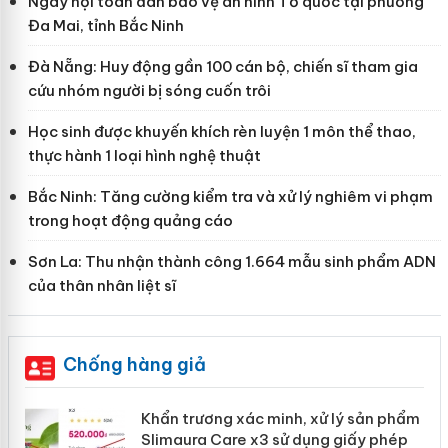
Ngày hội toàn dân bảo vệ an ninh Tổ quốc tại phường
Đa Mai, tỉnh Bắc Ninh
Đà Nẵng: Huy động gần 100 cán bộ, chiến sĩ tham gia
cứu nhóm người bị sóng cuốn trôi
Học sinh được khuyến khích rèn luyện 1 môn thể thao,
thực hành 1 loại hình nghệ thuật
Bắc Ninh: Tăng cường kiểm tra và xử lý nghiêm vi phạm
trong hoạt động quảng cáo
Sơn La: Thu nhận thành công 1.664 mẫu sinh phẩm ADN
của thân nhân liệt sĩ
Chống hàng giả
ản
Khẩn trương xác minh, xử lý sản phẩm
Slimaura Care x3 sử dụng giấy phép