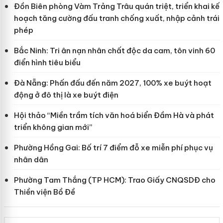
Đồn Biên phòng Vàm Trảng Trâu quán triệt, triển khai kế
hoạch tăng cường đấu tranh chống xuất, nhập cảnh trái
phép
Bắc Ninh: Tri ân nạn nhân chất độc da cam, tôn vinh 60
điển hình tiêu biểu
Đà Nẵng: Phấn đấu đến năm 2027, 100% xe buýt hoạt
động ở đô thị là xe buýt điện
Hội thảo “Miền trầm tích văn hoá biển Đầm Hà và phát
triển không gian mới”
Phường Hồng Gai: Bố trí 7 điểm đỗ xe miễn phí phục vụ
nhân dân
Phường Tam Thắng (TP HCM): Trao Giấy CNQSDĐ cho
Thiền viện Bồ Đề