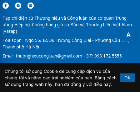
Tạp chí điện tử Thương hiệu và Công luận của cơ quan Trung
ương Hiệp hội Chống hàng giả và Bảo vệ Thương hiệu Việt Nam
(Vatap)
A
Tòa soạn: Ngõ 56/ B5D6 Trương Công Giai - Phường Cầu Giấy -
Thành phố Hà Nội
Email:
thuonghieucongluan@gmail.com
- ĐT: 093 172 5555
Tổng Biên Tập: Vũ Đức Thuận
Chúng tôi sử dụng Cookie để cung cấp dịch vụ của
Giấy phép hoạt động báo chí điện tử số 64/GP-BTTTT do Bộ
chúng tôi và nâng cao trải nghiệm của bạn. Bằng cách
OK
Thông tin và Truyền thông cấp ngày 21/2/2020.
sử dụng trang web này, bạn đã đồng ý với điều này.
Copyright © 2026
TẠP CHÍ THƯƠNG HIỆU & CÔNG
LUẬN
. All Rights Reserved.
Bản quyền thuộc Tạp chí Thương hiệu và Công luận. Cấm
sao chép dưới mọi hình thức nếu không có sự chấp thuận