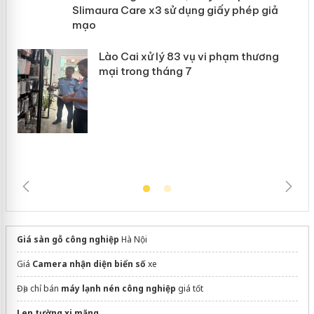
 án
Slimaura Care x3 sử dụng giấy phép
giả mạo
Lào Cai xử lý 83 vụ vi phạm thương
mại trong tháng 7
Giá sàn gỗ công nghiệp
Hà Nội
Giá
Camera nhận diện biển số
xe
Địa chỉ bán
máy lạnh nén công nghiệp
giá tốt
​Len tường xi măng