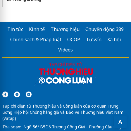
Mẫu
Tủ quần áo gỗ
đẹp chất lượng
Ghế hồ bơi
Với giá ưu đãi
Tin tức
Kinh tế
Thương hiệu
Chuyển động 389
dán phim cách nhiệt ô tô
Chính sách & Pháp luật
OCOP
Tư vấn
Xã hội
Tủ chậu lavabo nhựa
chống ẩm
Videos
Tìm
thợ sơn nhà quận Bình Thạnh
giá rẻ
xây nhà trọn gói tại Hà Nội
giá nhôm xingfa
Sửa máy rửa bát bosch
Tạp chí điện tử Thương hiệu và Công luận của cơ quan Trung
ương Hiệp hội Chống hàng giả và Bảo vệ Thương hiệu Việt Nam
(Vatap)
A
Tòa soạn: Ngõ 56/ B5D6 Trương Công Giai - Phường Cầu Giấy -