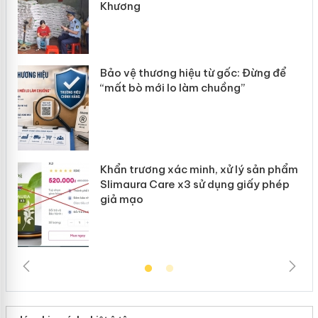
Khương
àng
ản
Bảo vệ thương hiệu từ gốc: Đừng để
“mất bò mới lo làm chuồng”
Khẩn trương xác minh, xử lý sản phẩm
Slimaura Care x3 sử dụng giấy phép
giả mạo