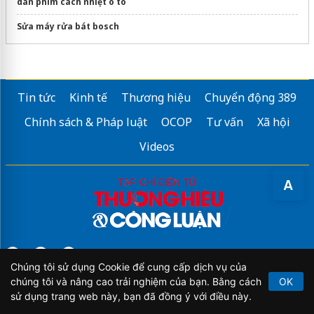
dán phim cách nhiệt ô tô
Sửa máy rửa bát bosch
Tin tức
Kinh tế
Thương hiệu
Chuyển động 389
Chính sách & Pháp luật
OCOP
Tư vấn
Xã hội
Videos
A
Chúng tôi sử dụng Cookie để cung cấp dịch vụ của
Tạp chí điện tử Thương hiệu và Công luận của cơ quan Trung
chúng tôi và nâng cao trải nghiệm của bạn. Bằng cách
OK
ương Hiệp hội Chống hàng giả và Bảo vệ Thương hiệu Việt Nam
sử dụng trang web này, bạn đã đồng ý với điều này.
(Vatap)