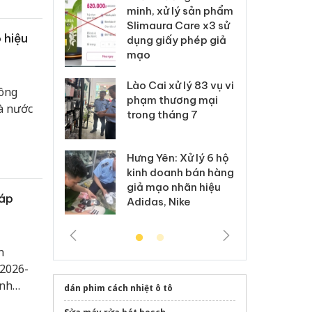
ai hàng ngàn
minh, xử lý sản phẩm
cô
m nhập lậu,
Slimaura Care x3 sử
sả
 hiệu
môi trường
dụng giấy phép giả
bả
anh
mạo
ki
 Thanh Hóa
Lào Cai xử lý 83 vụ vi
Cô
ông
ại trong vụ
phạm thương mại
tìm
hà nước
xuất, buôn
trong tháng 7
án
 sào giả
bá
Hưng Yên: Xử lý 6 hộ
óa: Tìm bị
Th
kinh doanh bán hàng
g vụ án buôn
hạ
giả mạo nhãn hiệu
h sữa
bá
sáp
Adidas, Nike
 giả
Mo
n
 2026-
anh
dán phim cách nhiệt ô tô