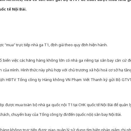
c tế Nội Bài.
ợc "mua" trực tiếp nhà ga T1, định giá theo quy định hiện hành.
phổ biến việc các hãng hàng không lớn có nhà ga riêng tại sân bay căn cứ đ
h của mình. Hình thức này phù hợp với chủ trương xã hội hoá cơ sở hạ tần
 tịch HĐTV Tổng công ty Hàng không VN Phạm Viết Thanh ký gửi Bộ GTV
ép được mua toàn bộ nhà ga quốc nội T1 tại CHK quốc tế Nội Bài để quản l
ách, chuyến bay của Tổng công ty đi/đến (quốc nội) sân bay Nội Bài.
 hàng không trực tiếp được giao quản lý sử dụng tìm biện pháp giảm chi ph