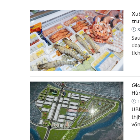
Xuấ
tr
8
Sau
đoạ
tíc
thư
Gia
Hù
1
UBN
thị
vốn
liề