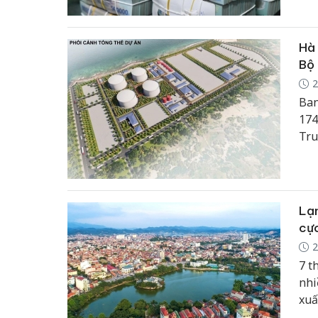
Hà 
Bộ
2
Ban
174
Tru
Sơn
Lạn
cự
2
7 t
nhi
xuấ
và 