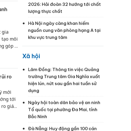
2026: Hải đoàn 32 hướng tới chất
anh
lượng thực chất
Hà Nội ngày càng khan hiếm
nguồn cung văn phòng hạng A tại
 gia
khu vực trung tâm
 tạo môi
ng góp ý
thấy
Xã hội
h nghiệp
hiệp
Lâm Đồng: Thông tin việc Quảng
ủi ro
trường Trung tâm Gia Nghĩa xuất
hiện lún, nứt sau gần hai tuần sử
dụng
ý mới
ớng tới
Ngày hội toàn dân bảo vệ an ninh
 ro giá
Tổ quốc tại phường Đa Mai, tỉnh
Bắc Ninh
Đà Nẵng: Huy động gần 100 cán