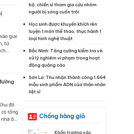
bộ, chiến sĩ tham gia cứu nhóm
người bị sóng cuốn trôi
ị
Học sinh được khuyến khích rèn
luyện 1 môn thể thao, thực hành 1
vào giai
loại hình nghệ thuật
, từ
ách
Bắc Ninh: Tăng cường kiểm tra và
xử lý nghiêm vi phạm trong hoạt
động quảng cáo
Sơn La: Thu nhận thành công 1.664
 đường
mẫu sinh phẩm ADN của thân nhân
liệt sĩ
 Khu đô
 có tổng
Chống hàng giả
 nhà ở
 Tiêu hủy
Khẩn trương xác
Cà