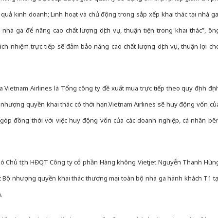
quả kinh doanh; Linh hoạt và chủ động trong sắp xếp khai thác tại nhà ga
nhà ga để nâng cao chất lượng dịch vụ, thuận tiện trong khai thác”, ôn
rách nhiệm trực tiếp sẽ đảm bảo nâng cao chất lượng dịch vụ, thuận lợi ch
 Vietnam Airlines là Tổng công ty đề xuất mua trực tiếp theo quy định địn
nhượng quyền khai thác có thời hạn.Vietnam Airlines sẽ huy động vốn củ
 góp đồng thời với việc huy động vốn của các doanh nghiệp, cá nhân bê
 Phó Chủ tịch HĐQT Công ty cổ phần Hàng không Vietjet Nguyễn Thanh Hùn
 Bộ nhượng quyền khai thác thương mại toàn bộ nhà ga hành khách T1 tạ
.