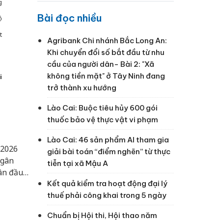
g
Bài đọc nhiều
ộ
t
Agribank Chi nhánh Bắc Long An:
Khi chuyển đổi số bắt đầu từ nhu
cầu của người dân- Bài 2: "Xã
không tiền mặt" ở Tây Ninh đang
i
trở thành xu hướng
Lào Cai: Buộc tiêu hủy 600 gói
thuốc bảo vệ thực vật vi phạm
Lào Cai: 46 sản phẩm AI tham gia
/2026
giải bài toán “điểm nghẽn” từ thực
ngân
tiễn tại xã Mậu A
gân đầu
Kết quả kiểm tra hoạt động đại lý
tạo
thuế phải công khai trong 5 ngày
trong
Chuẩn bị Hội thi, Hội thao năm