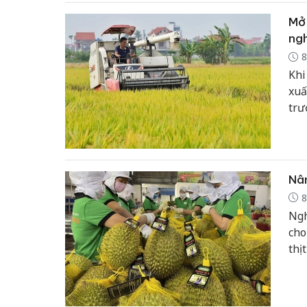
Mở 
ngh
8
Khi
xuấ
trư
đối
khô
có 
nhỏ
Nân
8
Ngh
cho
thị
cho