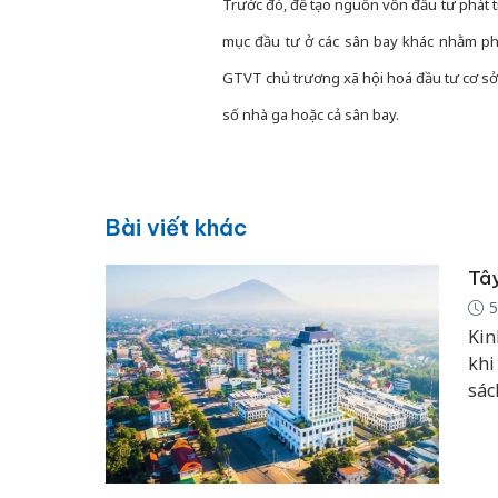
Trước đó, đề tạo nguồn vốn đầu tư phát 
mục đầu tư ở các sân bay khác nhằm ph
GTVT chủ trương xã hội hoá đầu tư cơ sở
số nhà ga hoặc cả sân bay.
Bài viết khác
Tây
5
Kin
khi
sác
tư 
thê
năm