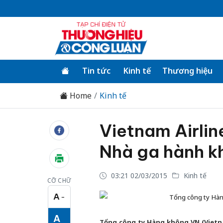
Tin tức
Kinh tế
Thương hiệu
Home
Kinh tế
Vietnam Airlin
Nhà ga hành kh
03:21 02/03/2015
Kinh tế
CỠ CHỮ
A
−
Tổng công ty Hàng
Cỡ chữ nhỏ
A
Tổng công ty Hàng không VN (Vietna