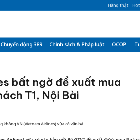
Hàng thật
Hot
Chuyển động 389
Chính sách & Pháp luật
OCOP
Tư
es bất ngờ đề xuất mua
ách T1, Nội Bài
 không VN (Vietnam Airlines) vừa có văn bả
m Airlines) vừa có văn bản gửi Bộ GTVT đề xuất được mua Nhà g