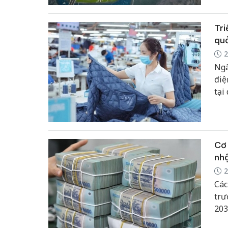
Tri
qu
2
Ngà
điệ
tại
Cơ 
nh
2
Các
trư
203
ngh