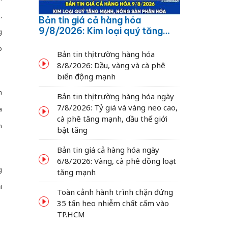
,
Bản tin giá cả hàng hóa
9/8/2026: Kim loại quý tăng
g
mạnh, nông sản phân hóa
o
Bản tin thị trường hàng hóa
8/8/2026: Dầu, vàng và cà phê
biến động mạnh
h
Bản tin thị trường hàng hóa ngày
7/8/2026: Tỷ giá và vàng neo cao,
a
cà phê tăng mạnh, dầu thế giới
n
bật tăng
Bản tin giá cả hàng hóa ngày
6/8/2026: Vàng, cà phê đồng loạt
g
tăng mạnh
i
Toàn cảnh hành trình chặn đứng
35 tấn heo nhiễm chất cấm vào
TP.HCM