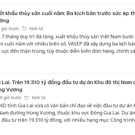
t khẩu thủy sản cuối năm: Ba kịch bản trước sức ép th
ường
 giờ trước
Kinh tế
 7 tháng duy trì đà tăng, xuất khẩu thủy sản Việt Nam bước 
n cuối năm với nhiều biến số. VASEP đã xây dựng ba kịch bản
h cực đến thận trọng, tùy thuộc diễn biến đơn hàng, chính s
ơng mại và sức mua tại các thị trường lớn.
 Lai: Trên 19.310 tỷ đồng đầu tư dự án Khu đô thị Nam
ng Vương
9 giờ trước
Kinh tế
D tỉnh Gia Lai vừa có văn bản chỉ đạo về việc đầu tư dự án
 Nam đường Hùng Vương, thuộc khu vực Đông Gia Lai. Dự án
 đầu tư trên 19.310 tỷ đồng, với nhiều hạng mục: Công trình
n kề, nhà ở biệt thự, chung cư nhà ở xã hội.
Cà Mau: