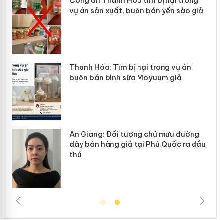
mại
Công an Thanh Hóa tìm bị hại trong
vụ án sản xuất, buôn bán yến sào giả
àng
ản
Thanh Hóa: Tìm bị hại trong vụ án
buôn bán bình sữa Moyuum giả
An Giang: Đối tượng chủ mưu đường
dây bán hàng giả tại Phú Quốc ra đầu
thú