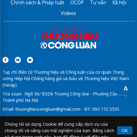
Chính sách & Pháp luật
OCOP
Tư vấn
Xã hội
Sửa máy rửa bát bosch
Videos
Tạp chí điện tử Thương hiệu và Công luận của cơ quan Trung
ương Hiệp hội Chống hàng giả và Bảo vệ Thương hiệu Việt Nam
(Vatap)
A
Tòa soạn: Ngõ 56/ B5D6 Trương Công Giai - Phường Cầu Giấy -
Thành phố Hà Nội
Email:
thuonghieucongluan@gmail.com
- ĐT: 093 172 5555
Tổng Biên Tập: Vũ Đức Thuận
Chúng tôi sử dụng Cookie để cung cấp dịch vụ của
Giấy phép hoạt động báo chí điện tử số 64/GP-BTTTT do Bộ
chúng tôi và nâng cao trải nghiệm của bạn. Bằng cách
OK
Thông tin và Truyền thông cấp ngày 21/2/2020.
sử dụng trang web này, bạn đã đồng ý với điều này.