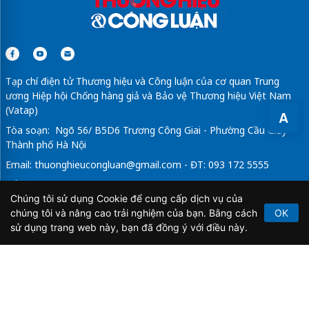
Tạp chí điện tử Thương hiệu và Công luận của cơ quan Trung
ương Hiệp hội Chống hàng giả và Bảo vệ Thương hiệu Việt Nam
(Vatap)
A
Tòa soạn: Ngõ 56/ B5D6 Trương Công Giai - Phường Cầu Giấy -
Thành phố Hà Nội
Email:
thuonghieucongluan@gmail.com
- ĐT: 093 172 5555
Tổng Biên Tập: Vũ Đức Thuận
Chúng tôi sử dụng Cookie để cung cấp dịch vụ của
Giấy phép hoạt động báo chí điện tử số 64/GP-BTTTT do Bộ
chúng tôi và nâng cao trải nghiệm của bạn. Bằng cách
OK
Thông tin và Truyền thông cấp ngày 21/2/2020.
sử dụng trang web này, bạn đã đồng ý với điều này.
Copyright © 2026
TẠP CHÍ THƯƠNG HIỆU & CÔNG
LUẬN
. All Rights Reserved.