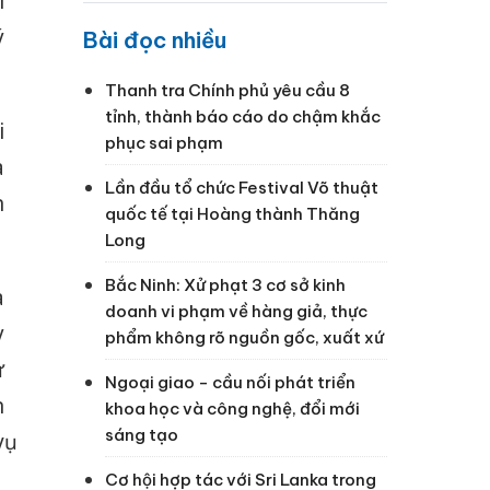
í
ý
Bài đọc nhiều
Thanh tra Chính phủ yêu cầu 8
tỉnh, thành báo cáo do chậm khắc
i
phục sai phạm
a
Lần đầu tổ chức Festival Võ thuật
n
quốc tế tại Hoàng thành Thăng
Long
Bắc Ninh: Xử phạt 3 cơ sở kinh
a
doanh vi phạm về hàng giả, thực
y
phẩm không rõ nguồn gốc, xuất xứ
ư
Ngoại giao - cầu nối phát triển
n
khoa học và công nghệ, đổi mới
sáng tạo
ụ
Cơ hội hợp tác với Sri Lanka trong