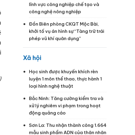
lĩnh vực công nghiệp chế tạo và
ô
công nghệ nông nghiệp
a
Đồn Biên phòng CKQT Mộc Bài,
khởi tố vụ án hình sự “Tàng trữ trái
ẽ
phép vũ khí quân dụng”
à
i
Xã hội
Học sinh được khuyến khích rèn
)
luyện 1 môn thể thao, thực hành 1
loại hình nghệ thuật
Bắc Ninh: Tăng cường kiểm tra và
xử lý nghiêm vi phạm trong hoạt
động quảng cáo
Sơn La: Thu nhận thành công 1.664
mẫu sinh phẩm ADN của thân nhân