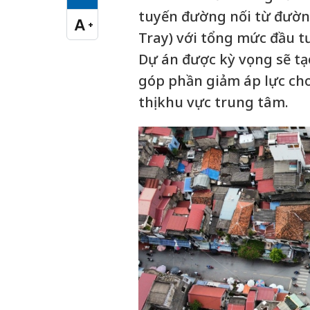
Cỡ chữ vừa
tuyến đường nối từ đườn
A
+
Cỡ chữ lớn
Tray) với tổng mức đầu t
Dự án được kỳ vọng sẽ t
góp phần giảm áp lực cho
thị khu vực trung tâm.