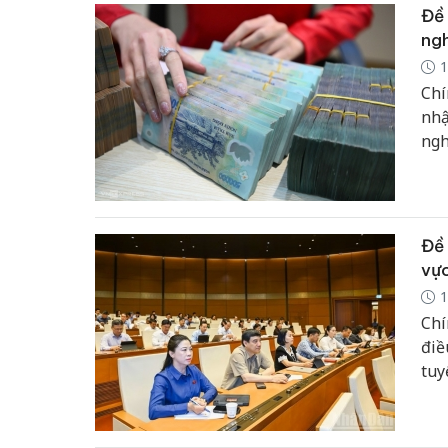
Đề 
ngh
1
Chí
nhậ
ngh
Đề 
vực
1
Chí
điề
tuy