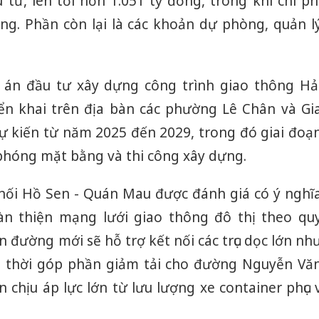
tư, lên tới hơn 1.051 tỷ đồng, trong khi chi ph
g. Phần còn lại là các khoản dự phòng, quản l
án đầu tư xây dựng công trình giao thông Hả
ển khai trên địa bàn các phường Lê Chân và Gi
dự kiến từ năm 2025 đến 2029, trong đó giai đoạ
 phóng mặt bằng và thi công xây dựng.
 nối Hồ Sen - Quán Mau được đánh giá có ý nghĩ
àn thiện mạng lưới giao thông đô thị theo qu
 đường mới sẽ hỗ trợ kết nối các trục dọc lớn nh
g thời góp phần giảm tải cho đường Nguyễn Vă
 chịu áp lực lớn từ lưu lượng xe container phục v