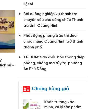
liệt sĩ
Bồi dưỡng nghiệp vụ thanh tra
chuyên sâu cho công chức Thanh
tra tỉnh Quảng Ninh
Phát động phong trào thi đua
chào mừng Quảng Ninh trở thành
thành phố
TP.HCM: Sân khấu hóa thông điệp
y
phòng, chống ma túy tại phường
ịch sử -
An Phú Đông
Chống hàng giả
 Tiêu hủy
Khẩn trương xác
Cà
ai hàng ngàn
minh, xử lý sản phẩm
cô