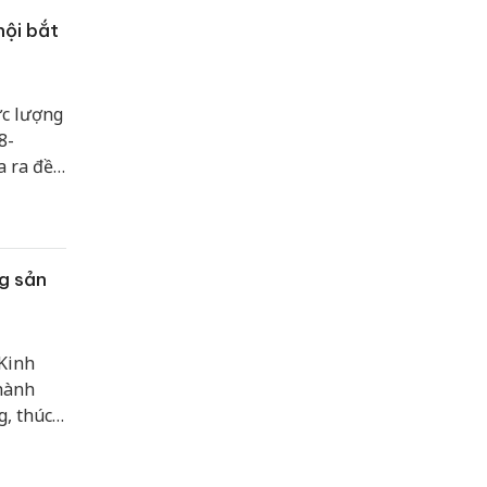
hội bắt
ực lượng
8-
 ra đề
ắt buộc
H số
ng sản
 Kinh
 hành
g, thúc
hậu
ớc cải