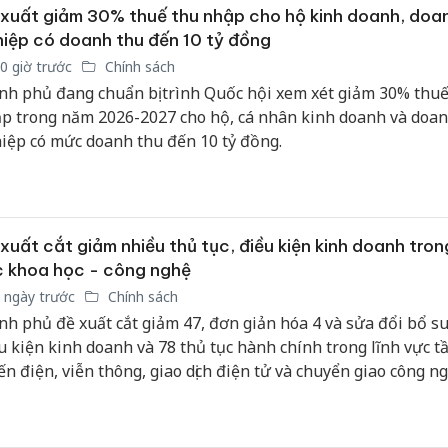
sản phẩ
xuất giảm 30% thuế thu nhập cho hộ kinh doanh, doa
bảo vệ 
iệp có doanh thu đến 10 tỷ đồng
kinh do
0 giờ trước
Chính sách
nh phủ đang chuẩn bị trình Quốc hội xem xét giảm 30% thuế
Công an
p trong năm 2026-2027 cho hộ, cá nhân kinh doanh và doa
tìm bị h
iệp có mức doanh thu đến 10 tỷ đồng.
án sản 
bán yến
Thanh H
hại tron
xuất cắt giảm nhiều thủ tục, điều kiện kinh doanh trong
bán bìn
 khoa học - công nghệ
Moyuum
 ngày trước
Chính sách
nh phủ đề xuất cắt giảm 47, đơn giản hóa 4 và sửa đổi bổ s
u kiện kinh doanh và 78 thủ tục hành chính trong lĩnh vực t
ến điện, viễn thông, giao dịch điện tử và chuyển giao công ng