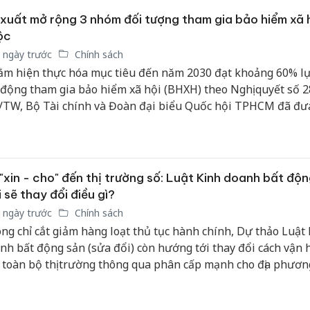
xuất mở rộng 3 nhóm đối tượng tham gia bảo hiểm xã 
ộc
 ngày trước
Chính sách
m hiện thực hóa mục tiêu đến năm 2030 đạt khoảng 60% l
 động tham gia bảo hiểm xã hội (BHXH) theo Nghị quyết số 2
TW, Bộ Tài chính và Đoàn đại biểu Quốc hội TPHCM đã đưa
t bổ sung 3 nhóm đối tượng mới vào diện tham gia BHXH b
ng dự thảo Luật sửa đổi, bổ sung một số điều của Luật BHX
2024/QH15.
"xin - cho" đến thị trường số: Luật Kinh doanh bất độ
 sẽ thay đổi điều gì?
 ngày trước
Chính sách
ng chỉ cắt giảm hàng loạt thủ tục hành chính, Dự thảo Luật
nh bất động sản (sửa đổi) còn hướng tới thay đổi cách vận
 toàn bộ thị trường thông qua phân cấp mạnh cho địa phươn
 giao dịch điện tử, xây dựng cơ sở dữ liệu số và tăng cường 
m. Nếu được Quốc hội thông qua, đây được kỳ vọng sẽ là bư