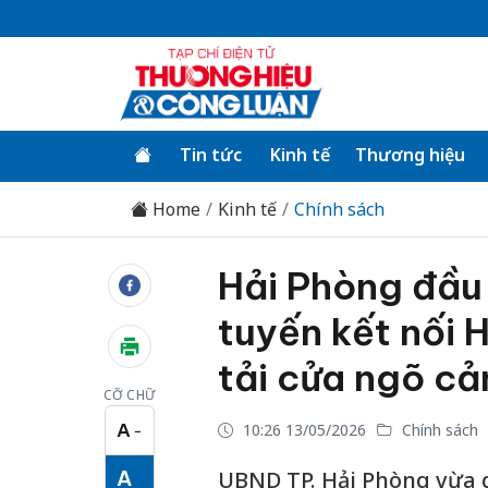
Tin tức
Kinh tế
Thương hiệu
Home
Kinh tế
Chính sách
Hải Phòng đầu
tuyến kết nối 
tải cửa ngõ cả
CỠ CHỮ
A
10:26 13/05/2026
Chính sách
−
Cỡ chữ nhỏ
A
UBND TP. Hải Phòng vừa 