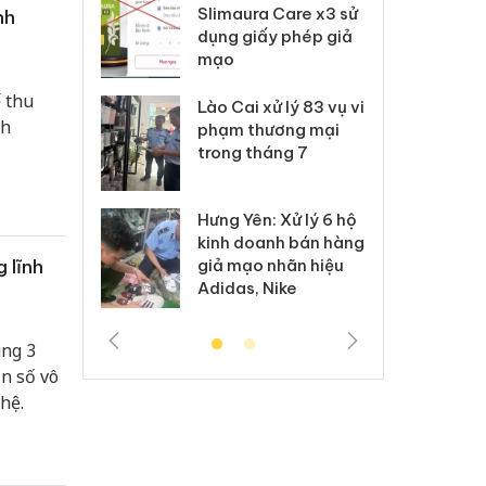
m nhập lậu,
Slimaura Care x3 sử
sả
nh
môi trường
dụng giấy phép giả
bả
anh
mạo
ki
 thu
 Thanh Hóa
Lào Cai xử lý 83 vụ vi
Cô
nh
ại trong vụ
phạm thương mại
tìm
xuất, buôn
trong tháng 7
án
 sào giả
bá
Hưng Yên: Xử lý 6 hộ
óa: Tìm bị
Th
kinh doanh bán hàng
g vụ án buôn
hạ
 lĩnh
giả mạo nhãn hiệu
h sữa
bá
Adidas, Nike
 giả
Mo
ung 3
ần số vô
hệ.