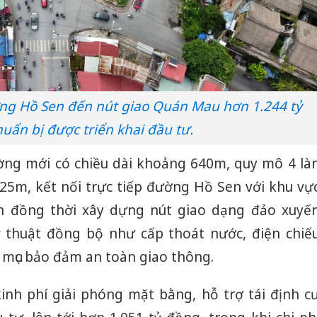
ng Hồ Sen đến nút giao Quán Mau hơn 1.244 tỷ
uẩn bị được triển khai đầu tư.
ờng mới có chiều dài khoảng 640m, quy mô 4 là
25m, kết nối trực tiếp đường Hồ Sen với khu vự
n đồng thời xây dựng nút giao dạng đảo xuyế
 thuật đồng bộ như cấp thoát nước, điện chiế
 mục bảo đảm an toàn giao thông.
inh phí giải phóng mặt bằng, hỗ trợ tái định c