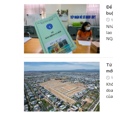
Đề 
bu
1
Nhằ
lao
NQ/
xuấ
tro
41/
Từ 
mới
1
Khô
doa
của
đẩy
kiể