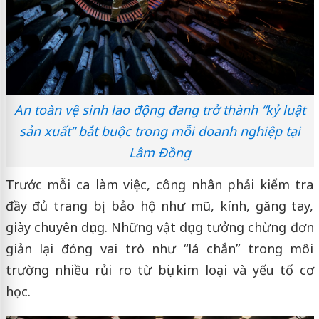
An toàn vệ sinh lao động đang trở thành “kỷ luật
sản xuất” bắt buộc trong mỗi doanh nghiệp tại
Lâm Đồng
Trước mỗi ca làm việc, công nhân phải kiểm tra
đầy đủ trang bị bảo hộ như mũ, kính, găng tay,
giày chuyên dụng. Những vật dụng tưởng chừng đơn
giản lại đóng vai trò như “lá chắn” trong môi
trường nhiều rủi ro từ bụi kim loại và yếu tố cơ
học.