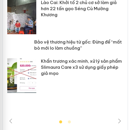
mại
Lào Cai: Khởi tố 2 chủ cơ sở làm giả
hơn 22 tấn gạo Séng Cù Mường
Khương
àng
ản
Bảo vệ thương hiệu từ gốc: Đừng để
“mất bò mới lo làm chuồng”
Khẩn trương xác minh, xử lý sản phẩm
Slimaura Care x3 sử dụng giấy phép
giả mạo