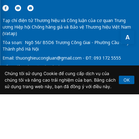
Tạp chí điện tử Thương hiệu và Công luận của cơ quan Trung
ương Hiệp hội Chống hàng giả và Bảo vệ Thương hiệu Việt Nam
(Vatap)
A
Tòa soạn: Ngõ 56/ B5D6 Trương Công Giai - Phường Cầu Giấy -
Thành phố Hà Nội
Email:
thuonghieucongluan@gmail.com
- ĐT: 093 172 5555
Tổng Biên Tập: Vũ Đức Thuận
Chúng tôi sử dụng Cookie để cung cấp dịch vụ của
Giấy phép hoạt động báo chí điện tử số 64/GP-BTTTT do Bộ
chúng tôi và nâng cao trải nghiệm của bạn. Bằng cách
OK
Thông tin và Truyền thông cấp ngày 21/2/2020.
sử dụng trang web này, bạn đã đồng ý với điều này.
Copyright © 2026
TẠP CHÍ THƯƠNG HIỆU & CÔNG
LUẬN
. All Rights Reserved.
Bản quyền thuộc Tạp chí Thương hiệu và Công luận. Cấm
sao chép dưới mọi hình thức nếu không có sự chấp thuận