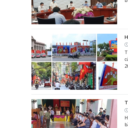
b
H
T
c
2
T
H
b