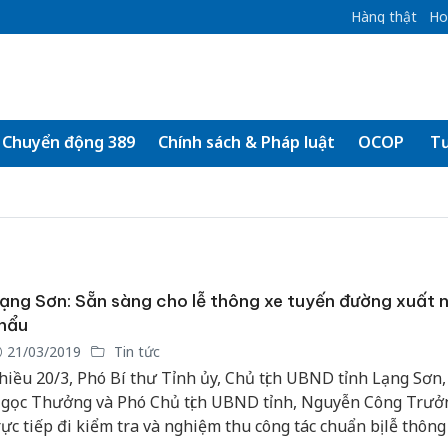
Hàng thật
Ho
Chuyển động 389
Chính sách & Pháp luật
OCOP
Tư
ạng Sơn: Sẵn sàng cho lễ thông xe tuyến đường xuất 
hẩu
21/03/2019
Tin tức
hiều 20/3, Phó Bí thư Tỉnh ủy, Chủ tịch UBND tỉnh Lạng Sơn
gọc Thưởng và Phó Chủ tịch UBND tỉnh, Nguyễn Công Trưở
rực tiếp đi kiểm tra và nghiệm thu công tác chuẩn bị lễ thông