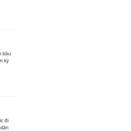
n bầu
m kỳ
c đi
 dân