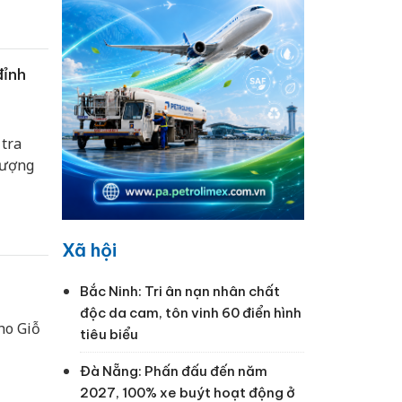
ân
.
đỉnh
tra
Thượng
Xã hội
Bắc Ninh: Tri ân nạn nhân chất
độc da cam, tôn vinh 60 điển hình
ho Giỗ
tiêu biểu
Đà Nẵng: Phấn đấu đến năm
2027, 100% xe buýt hoạt động ở