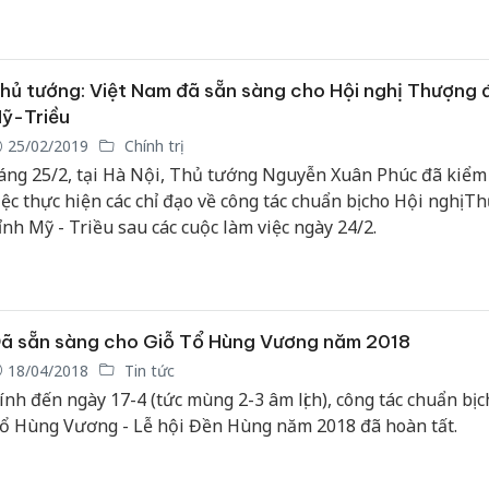
uyến đường phục vụ xuất nhập khẩu, đấu nối từ cửa khẩu T
hanh (Văn Lãng) với khu kiểm soát Khả Phong (Trung Quốc)
hủ tướng: Việt Nam đã sẵn sàng cho Hội nghị Thượng 
ỹ-Triều
25/02/2019
Chính trị
áng 25/2, tại Hà Nội, Thủ tướng Nguyễn Xuân Phúc đã kiểm 
iệc thực hiện các chỉ đạo về công tác chuẩn bị cho Hội nghị 
ỉnh Mỹ - Triều sau các cuộc làm việc ngày 24/2.
ã sẵn sàng cho Giỗ Tổ Hùng Vương năm 2018
18/04/2018
Tin tức
ính đến ngày 17-4 (tức mùng 2-3 âm lịch), công tác chuẩn bị c
ổ Hùng Vương - Lễ hội Đền Hùng năm 2018 đã hoàn tất.