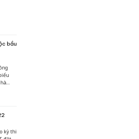
uộc bầu
công
biểu
Nhà
kỳ
22
o kỳ thi