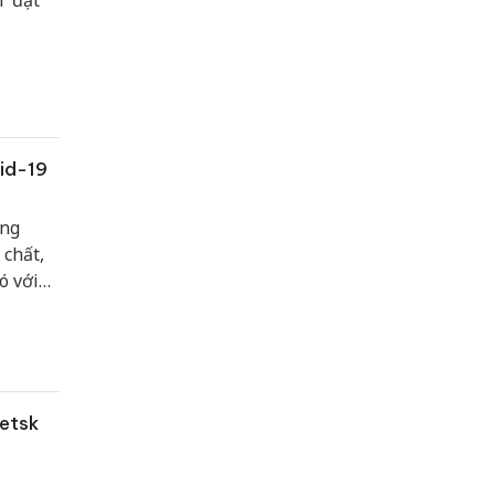
T đặt
id-19
ảng
 chất,
ó với
 thu
etsk