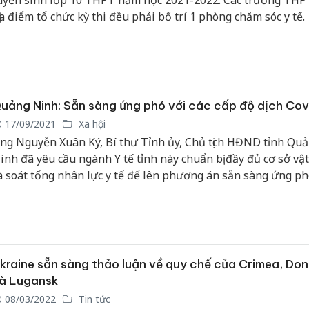
uyển sinh lớp 10 THPT năm học 2021-2022. Các trường THP
ịa điểm tổ chức kỳ thi đều phải bố trí 1 phòng chăm sóc y tế.
uảng Ninh: Sẵn sàng ứng phó với các cấp độ dịch Cov
17/09/2021
Xã hội
ng Nguyễn Xuân Ký, Bí thư Tỉnh ủy, Chủ tịch HĐND tỉnh Qu
inh đã yêu cầu ngành Y tế tỉnh này chuẩn bị đầy đủ cơ sở vật
à soát tổng nhân lực y tế để lên phương án sẵn sàng ứng ph
ác tình huống nảy sinh; kết nối chặt chẽ giữa các cơ sở được
ung, điều trị bệnh nhân Covid-19.
kraine sẵn sàng thảo luận về quy chế của Crimea, Don
à Lugansk
08/03/2022
Tin tức