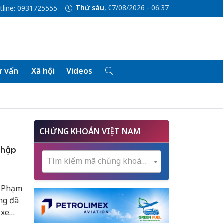
Thứ sáu
, 07/08/2026 - 06:37
tline: 0931725555
 vấn
Xã hội
Videos
CHỨNG KHOÁN VIỆT NAM
nhập
Tìm kiếm mã chứng khoán...
, Phạm
ng đã
 xe