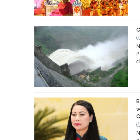
C
N
P
c
T
B
s
C
N