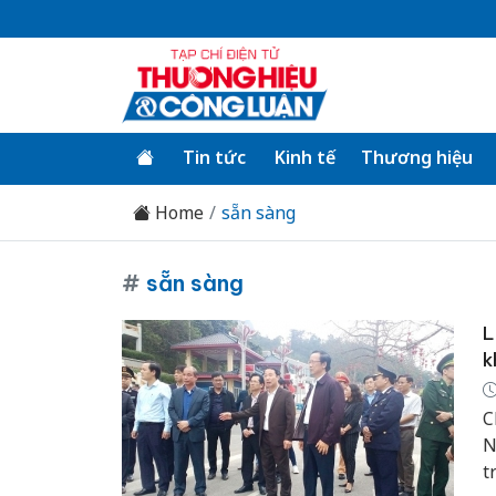
Tin tức
Kinh tế
Thương hiệu
Home
sẵn sàng
#
sẵn sàng
L
k
C
N
t