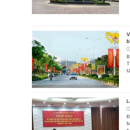
Q
H
c
V
b
B
T
t
L
Đ
b