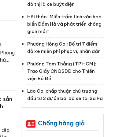
đô thị là xe buýt điện
Hội thảo “Miền trầm tích văn hoá
biển Đầm Hà và phát triển không
gian mới”
Phường Hồng Gai: Bố trí 7 điểm
ề
đỗ xe miễn phí phục vụ nhân dân
y Phòng
Phú
Phường Tam Thắng (TP HCM):
g ương.
Trao Giấy CNQSDĐ cho Thiền
viện Bồ Đề
Lào Cai chấp thuận chủ trương
đầu tư 3 dự án bãi đỗ xe tại Sa Pa
c sẵn
ch
Chống hàng giả
 cấp