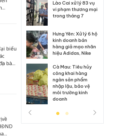
iễn
 Thanh Hóa
Lào Cai xử lý 83 vụ
Công
h
i trong vụ
vi phạm thương mại
tìm b
húy Lan
uất, buôn
trong tháng 7
án sả
sào giả
bán y
Hưng Yên: Xử lý 6 hộ
a: Tìm bị
Than
kinh doanh bán
g vụ án
hại t
hàng giả mạo nhãn
ại biểu
 bình sữa
buôn
hiệu Adidas, Nike
giả
Moyu
ác
địa bàn
Cà Mau: Tiêu hủy
: Đối tượng
An Gi
công khai hàng
 đường dây
chủ 
ngàn sản phẩm
 giả tại
bán h
nhập lậu, bảo vệ
c ra đầu
Phú 
môi trường kinh
thú
doanh
 về
u HĐND
ủa