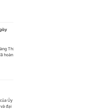
ểu
g được
ngày
àng Thị
đã hoàn
 của Ủy
 và đại