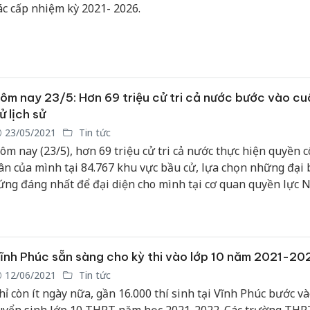
ác cấp nhiệm kỳ 2021- 2026.
ôm nay 23/5: Hơn 69 triệu cử tri cả nước bước vào c
ử lịch sử
23/05/2021
Tin tức
ôm nay (23/5), hơn 69 triệu cử tri cả nước thực hiện quyền 
ân của mình tại 84.767 khu vực bầu cử, lựa chọn những đại 
ứng đáng nhất để đại diện cho mình tại cơ quan quyền lực 
ước cao nhất là Quốc hội (khóa XV) và HĐND các cấp nhiệm 
021-2026.
ĩnh Phúc sẵn sàng cho kỳ thi vào lớp 10 năm 2021-20
12/06/2021
Tin tức
hỉ còn ít ngày nữa, gần 16.000 thí sinh tại Vĩnh Phúc bước và