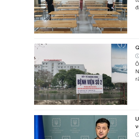
t
đ
Q
Ô
N
r
c
d
U
v