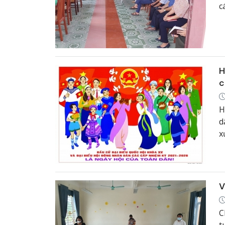
c
H
c
H
d
x
n
2
V
C