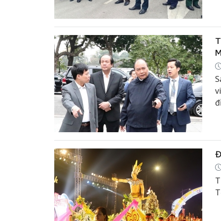
t
T
T
M
S
v
đ
Đ
T
T