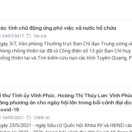
ác tỉnh chủ động ứng phó việc xả nước hồ chứa
04/07/2017
Tin tức
gày 3/7, Văn phòng Thường trực Ban Chỉ đạo Trung ương v
hòng chống thiên tai đã có Công điện số 13 gửi Ban Chỉ hu
hống thiên tai và Tìm kiếm cứu nạn các tỉnh Tuyên Quang, 
họ, Vĩnh Phúc, Trung tâm Dự báo Khí tượng Thủy văn Trun
í thư Tỉnh ủy Vĩnh Phúc, Hoàng Thị Thúy Lan: Vĩnh Phú
àng phương án cho ngày hội lớn trong bối cảnh đại dị
ovid-19
16/05/2021
Chính trị
gày 23/5/2021 - ngày bầu cử Quốc hội Khóa XV và HĐND các