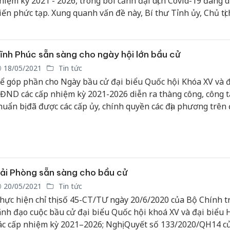
hiệm kỳ 2021 - 2026, trong bối cảnh đại dịch Covid-19 đang d
Công an
iến phức tạp. Xung quanh vấn đề này, Bí thư Tỉnh ủy, Chủ tịc
tìm bị hạ
ĐND tỉnh, Trưởng đoàn ĐBQH tỉnh Vĩnh Phúc, Hoàng Thị T
án sản x
ã có cuộc trao đổi với phóng viên.
bán yến 
ĩnh Phúc sẵn sàng cho ngày hội lớn bầu cử
Thanh Hó
18/05/2021
Tin tức
hại tron
ể góp phần cho Ngày bầu cử đại biểu Quốc hội Khóa XV và đ
buôn bán
Moyuum 
ĐND các cấp nhiệm kỳ 2021-2026 diễn ra thàng công, công t
huẩn bị đã được các cấp ủy, chính quyền các địa phương trên 
An Giang
ỉnh Vĩnh Phúc triển khai chu đáo.
chủ mưu
bán hàng
Phú Quố
thú
ải Phòng sẵn sàng cho bầu cử
20/05/2021
Tin tức
hực hiện chỉ thị số 45-CT/TƯ ngày 20/6/2020 của Bộ Chính trị
ãnh đạo cuộc bầu cử đại biểu Quốc hội khoá XV và đại biể
ác cấp nhiệm kỳ 2021–2026; Nghị Quyết số 133/2020/QH14 c