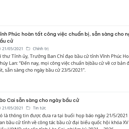
uốc hội về ngày bầu cử đại biểu Quốc hội khóa XV và đại bi
ĐND các cấp nhiệm kỳ 2021-2026 trên địa bàn TP. Hải Phòn
huẩn bị chu đáo và đúng quy định.
ĩnh Phúc hoàn tất công việc chuẩn bị, sẵn sàng cho 
ầu cử
21/05/2021
Chính trị
í thư Tỉnh ủy, Trưởng Ban Chỉ đạo bầu cử tỉnh Vĩnh Phúc Ho
húy Lan: “Đến nay, mọi công việc chuẩn bị bầu cử về cơ bản 
ất, sẵn sàng cho ngày bầu cử 23/5/2021”.
ào Cai sẵn sàng cho ngày bầu cử
21/05/2021
Tin tức
ó là thông tin được đưa ra tại buổi họp báo ngày 21/5/2021
an bầu cử tỉnh về công tác bầu cử đại biểu quốc hội khóa XV