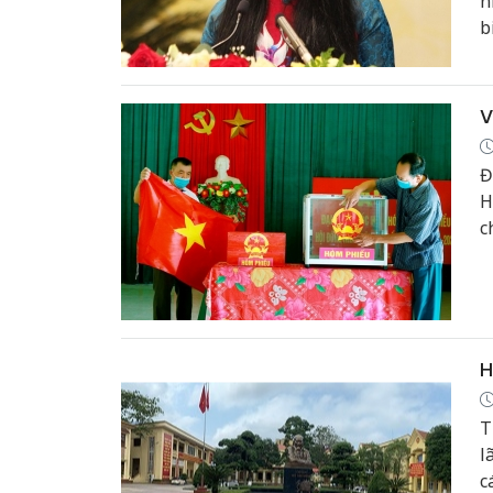
n
b
H
đ
V
Đ
H
c
t
H
T
l
c