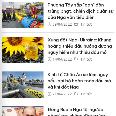
Phương Tây sắp "cạn" đòn
trừng phạt, chiến dịch quân sự
của Nga vẫn tiếp diễn
09/04/2022
Tin tức
Xung đột Nga-Ukraine: Khủng
hoảng thiếu dầu hướng dương
nguy hiểm như thiếu dầu mỏ
14/04/2022
Tin tức
Kinh tế Châu Âu sẽ lâm nguy
nếu loại bỏ hoàn toàn dầu mỏ
và khí đốt Nga
21/04/2022
Tin tức
Đồng Ruble Nga 'lội ngược
dòng' sau những đòn trừng