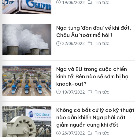
19/06/2022
Tin tức
Nga tung 'đòn đau' về khí đốt,
Châu Âu 'toát mồ hôi'!
22/06/2022
Tin tức
Nga và EU trong cuộc chiến
kinh tế: Bên nào sẽ sớm bị hạ
knock-out?
19/07/2022
Tin tức
Không có bất cứ lý do kỹ thuật
nào dẫn khiến Nga phải cắt
giảm nguồn cung khí đốt
26/07/2022
Tin tức