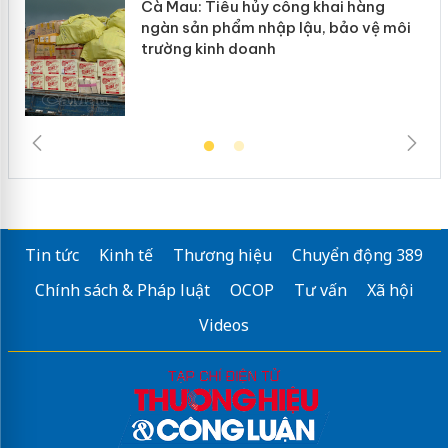
Cà Mau: Tiêu hủy công khai hàng
ngàn sản phẩm nhập lậu, bảo vệ môi
trường kinh doanh
Tin tức
Kinh tế
Thương hiệu
Chuyển động 389
Chính sách & Pháp luật
OCOP
Tư vấn
Xã hội
Videos