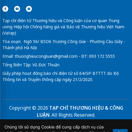
Tạp chí điện tử Thương hiệu và Công luận của cơ quan Trung
ương Hiệp hội Chống hàng giả và Bảo vệ Thương hiệu Việt Nam
(Vatap)
Tòa soạn: Ngõ 56/ B5D6 Trương Công Giai - Phường Cầu Giấy -
Thành phố Hà Nội
Email:
thuonghieucongluan@gmail.com
- ĐT: 093 172 5555
Tổng Biên Tập: Vũ Đức Thuận
Giấy phép hoạt động báo chí điện tử số 64/GP-BTTTT do Bộ
Thông tin và Truyền thông cấp ngày 21/2/2020.
Copyright © 2026
TẠP CHÍ THƯƠNG HIỆU & CÔNG
LUẬN
. All Rights Reserved.
Bản quyền thuộc Tạp chí Thương hiệu và Công luận. Cấm
Chúng tôi sử dụng Cookie để cung cấp dịch vụ của
sao chép dưới mọi hình thức nếu không có sự chấp thuận