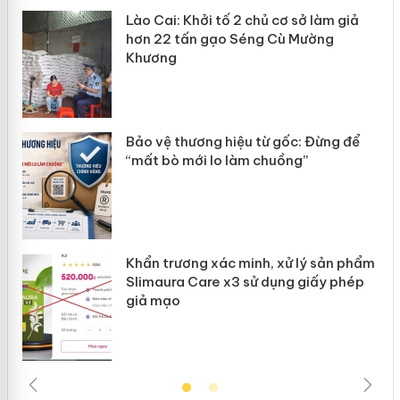
Lào Cai: Khởi tố 2 chủ cơ sở làm giả
hơn 22 tấn gạo Séng Cù Mường
Khương
n
Bảo vệ thương hiệu từ gốc: Đừng để
ke
“mất bò mới lo làm chuồng”
Khẩn trương xác minh, xử lý sản phẩm
ôi
Slimaura Care x3 sử dụng giấy phép
giả mạo