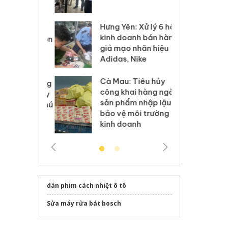
 sào giả
bá
Hưng Yên: Xử lý 6 hộ
óa: Tìm bị
Th
kinh doanh bán hàng
g vụ án buôn
hạ
giả mạo nhãn hiệu
h sữa
bá
Adidas, Nike
 giả
Mo
Cà Mau: Tiêu hủy
g: Đối tượng
An
công khai hàng ngàn
 đường dây
ch
sản phẩm nhập lậu,
 giả tại Phú
bá
bảo vệ môi trường
 đầu thú
Qu
kinh doanh
dán phim cách nhiệt ô tô
Sửa máy rửa bát bosch