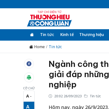
Tin tức
Kinh tế
Thương hiệu
Home
Tin tức
Ngành công th
giải đáp nhữn
nghiệp
CỠ CHỮ
A
20:02 26/09/2023
Tin tức
−
Cỡ chữ nhỏ
A
Hôm nay, ngày 26/9/2023,