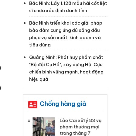
Bắc Ninh: Lấy 1.128 mẫu hài cốt liệt
sĩ chưa xác định danh tính
Bắc Ninh triển khai các giải pháp
bảo đảm cung ứng đủ xăng dầu
phục vụ sản xuất, kinh doanh và
tiêu dùng
Quảng Ninh: Phát huy phẩm chất
"Bộ đội Cụ Hồ", xây dựng Hội Cựu
n
chiến binh vững mạnh, hoạt động
hiệu quả
n
Chống hàng giả
 Thanh Hóa
Lào Cai xử lý 83 vụ vi
Cô
ại trong vụ
phạm thương mại
tìm
xuất, buôn
trong tháng 7
án