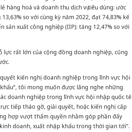
bán yến
 hàng hoá và doanh thu dịch vụ tiêu dùng: ước
g 13,63% so với cùng kỳ năm 2022, đạt 74,83% kế
Thanh H
hại tron
n sản xuất công nghiệp (IIP): tăng 12,47% so với
bán bìn
Moyuum
An Gian
nỗ lực rất lớn của cộng đồng doanh nghiệp, cũng
chủ mưu
bán hàng
ước.
Quốc ra
i quyết kiến nghị doanh nghiệp trong lĩnh vực hội
p khẩu”, tôi mong muốn được lắng nghe những
ác doanh nghiệp trong lĩnh vực hội nhập quốc tế
rực tiếp tháo gỡ, giải quyết, hoặc kiến nghị cấp
rường hợp vượt thẩm quyền nhằm góp phần đẩy
inh doanh, xuất nhập khẩu trong thời gian tới".