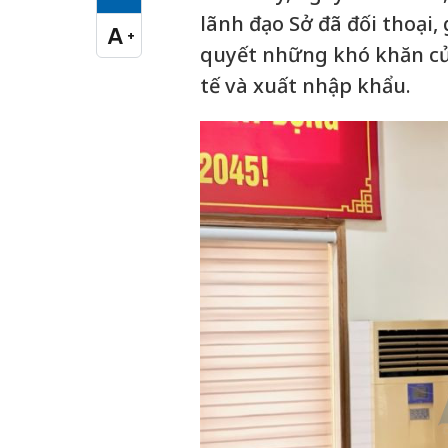
Cỡ chữ vừa
lãnh đạo Sở đã đối thoại,
A
+
Cỡ chữ lớn
quyết những khó khăn củ
tế và xuất nhập khẩu.