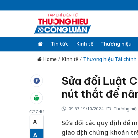
Tin tức
Kinh tế
Thương hiệu
Home
Kinh tế
Thương hiệu Tài chính
Sửa đổi Luật 
nút thắt để nâ
09:53 19/10/2024
Thương hiệu
CỠ CHỮ
A
Sửa đổi các quy định để m
−
Cỡ chữ nhỏ
giao dịch chứng khoán trê
A