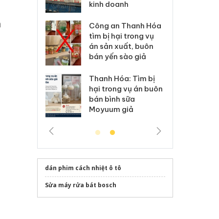
anh
mạo
ki
n
 Thanh Hóa
Lào Cai xử lý 83 vụ vi
Cô
ại trong vụ
phạm thương mại
tìm
xuất, buôn
trong tháng 7
án
 sào giả
bá
Hưng Yên: Xử lý 6 hộ
óa: Tìm bị
Th
kinh doanh bán hàng
g vụ án buôn
hạ
giả mạo nhãn hiệu
h sữa
bá
Adidas, Nike
 giả
Mo
dán phim cách nhiệt ô tô
Sửa máy rửa bát bosch