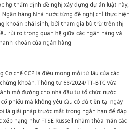
kinh do
ộc họp thẩm định đề nghị xây dựng dự án luật này,
ía Ngân hàng Nhà nước từng đề nghị chỉ thực hiệ
Công an
tìm bị h
g khoán phái sinh, bởi tham gia bù trừ trên thị
án sản 
iều rủi ro trong quan hệ giữa các ngân hàng và
bán yến
hanh khoản của ngân hàng.
Thanh H
hại tron
bán bìn
Moyuum
g Cơ chế CCP là điều mong mỏi từ lâu của các
g chứng khoán. Thông tư 68/2024/TT-BTC vừa
hành mở đường cho nhà đầu tư tổ chức nước
 cổ phiếu mà không yêu cầu có đủ tiền tại ngày
oi là giải pháp trước mắt trong ngắn hạn để đáp
ức xếp hạng như FTSE Russell nhằm thỏa mãn các