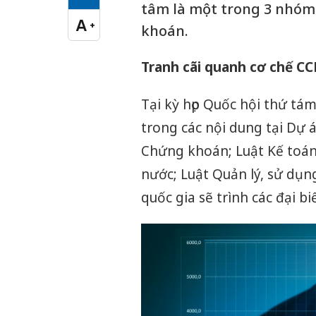
Cỡ chữ vừa
tâm là một trong 3 nhóm
A
+
khoán.
Cỡ chữ lớn
Tranh cãi quanh cơ chế CC
Tại kỳ họp Quốc hội thứ tá
trong các nội dung tại Dự 
Chứng khoán; Luật Kế toán
nước; Luật Quản lý, sử dụng
quốc gia sẽ trình các đại b