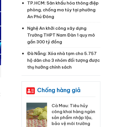
TP.HCM: Sân khấu hóa thông điệp
phòng, chống ma túy tại phường
An Phú Đông
Nghệ An khởi công xây dựng
Trường THPT Nam Đàn 1 quy mô
gần 300 tỷ đồng
Đà Nẵng: Xóa nhà tạm cho 5.757
hộ dân cho 3 nhóm đối tượng được
thụ hưởng chính sách
Chống hàng giả
c
 Tiêu hủy
Khẩn trương xác
Cà
ai hàng ngàn
minh, xử lý sản phẩm
cô
m nhập lậu,
Slimaura Care x3 sử
sả
môi trường
dụng giấy phép giả
bả