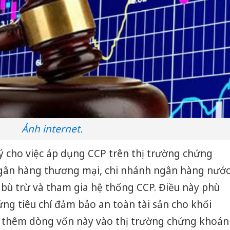
Ảnh internet.
lý cho việc áp dụng CCP trên thị trường chứng
ngân hàng thương mại, chi nhánh ngân hàng nướ
bù trừ và tham gia hệ thống CCP. Điều này phù
Cà Mau:
công kh
ứng tiêu chí đảm bảo an toàn tài sản cho khối
sản phẩ
út thêm dòng vốn này vào thị trường chứng khoán
bảo vệ 