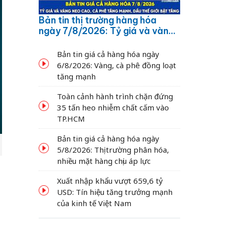
Bản tin thị trường hàng hóa
ngày 7/8/2026: Tỷ giá và vàng
neo cao, cà phê tăng mạnh,
dầu thế giới bật tăng
Bản tin giá cả hàng hóa ngày
6/8/2026: Vàng, cà phê đồng loạt
tăng mạnh
Toàn cảnh hành trình chặn đứng
35 tấn heo nhiễm chất cấm vào
TP.HCM
Bản tin giá cả hàng hóa ngày
5/8/2026: Thị trường phân hóa,
nhiều mặt hàng chịu áp lực
Xuất nhập khẩu vượt 659,6 tỷ
USD: Tín hiệu tăng trưởng mạnh
của kinh tế Việt Nam