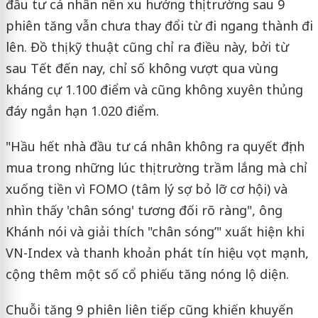
đầu tư cá nhân nên xu hướng thị trường sau 9
phiên tăng vẫn chưa thay đổi từ đi ngang thành đi
lên. Đồ thị kỹ thuật cũng chỉ ra điều này, bởi từ
sau Tết đến nay, chỉ số không vượt qua vùng
kháng cự 1.100 điểm và cũng không xuyên thủng
đáy ngắn hạn 1.020 điểm.
"Hầu hết nhà đầu tư cá nhân không ra quyết định
mua trong những lúc thị trường trầm lắng mà chỉ
xuống tiền vì FOMO (tâm lý sợ bỏ lỡ cơ hội) và
nhìn thấy 'chân sóng' tương đối rõ ràng", ông
Khánh nói và giải thích "chân sóng’" xuất hiện khi
VN-Index và thanh khoản phát tín hiệu vọt mạnh,
cộng thêm một số cổ phiếu tăng nóng lộ diện.
Chuỗi tăng 9 phiên liên tiếp cũng khiến khuyến