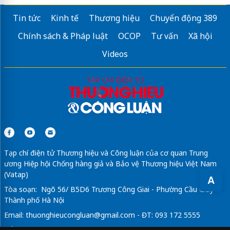
Tin tức
Kinh tế
Thương hiệu
Chuyển động 389
Chính sách & Pháp luật
OCOP
Tư vấn
Xã hội
Videos
Tạp chí điện tử Thương hiệu và Công luận của cơ quan Trung
ương Hiệp hội Chống hàng giả và Bảo vệ Thương hiệu Việt Nam
(Vatap)
A
Tòa soạn: Ngõ 56/ B5D6 Trương Công Giai - Phường Cầu Giấy -
Thành phố Hà Nội
Email:
thuonghieucongluan@gmail.com
- ĐT: 093 172 5555
Tổng Biên Tập: Vũ Đức Thuận