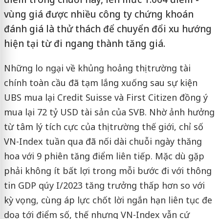
vùng giá được nhiều công ty chứng khoán
đánh giá là thử thách để chuyển đổi xu hướng
hiện tại từ đi ngang thành tăng giá.
Những lo ngại về khủng hoảng thị trường tài
chính toàn cầu đã tạm lắng xuống sau sự kiện
UBS mua lại Credit Suisse và First Citizen đồng ý
mua lại 72 tỷ USD tài sản của SVB. Nhờ ảnh hưởng
từ tâm lý tích cực của thị trường thế giới, chỉ số
VN-Index tuần qua đã nối dài chuỗi ngày thăng
hoa với 9 phiên tăng điểm liên tiếp. Mặc dù gặp
phải không ít bất lợi trong mỗi bước đi với thông
tin GDP qúy I/2023 tăng trưởng thấp hơn so với
kỳ vọng, cùng áp lực chốt lời ngắn hạn liên tục đe
doạ tới điểm số, thế nhưng VN-Index vẫn cứ