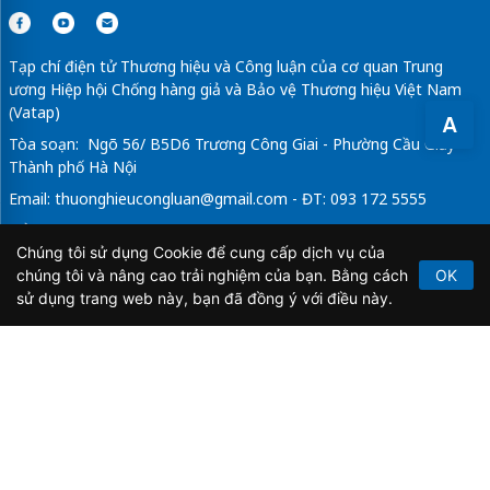
Tạp chí điện tử Thương hiệu và Công luận của cơ quan Trung
ương Hiệp hội Chống hàng giả và Bảo vệ Thương hiệu Việt Nam
(Vatap)
A
Tòa soạn: Ngõ 56/ B5D6 Trương Công Giai - Phường Cầu Giấy -
Thành phố Hà Nội
Email:
thuonghieucongluan@gmail.com
- ĐT: 093 172 5555
Tổng Biên Tập: Vũ Đức Thuận
Chúng tôi sử dụng Cookie để cung cấp dịch vụ của
Giấy phép hoạt động báo chí điện tử số 64/GP-BTTTT do Bộ
chúng tôi và nâng cao trải nghiệm của bạn. Bằng cách
OK
Thông tin và Truyền thông cấp ngày 21/2/2020.
sử dụng trang web này, bạn đã đồng ý với điều này.
Copyright © 2026
TẠP CHÍ THƯƠNG HIỆU & CÔNG
LUẬN
. All Rights Reserved.
Bản quyền thuộc Tạp chí Thương hiệu và Công luận. Cấm
sao chép dưới mọi hình thức nếu không có sự chấp thuận