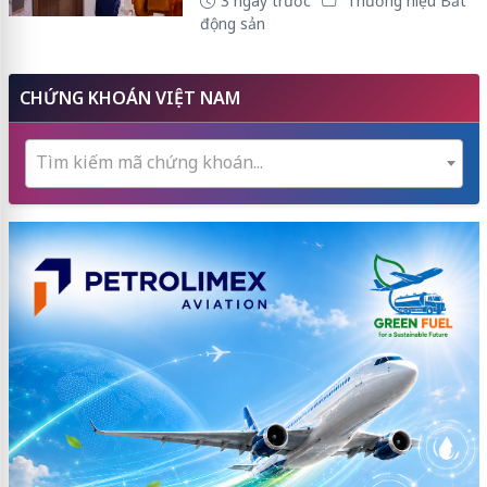
3 ngày trước
Thương hiệu Bất
động sản
CHỨNG KHOÁN VIỆT NAM
Tìm kiếm mã chứng khoán...