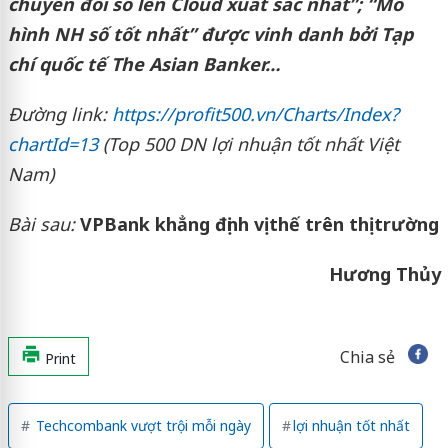
chuyển đổi số lên Cloud xuất sắc nhất”; “Mô
hình NH số tốt nhất” được vinh danh bởi Tạp
chí quốc tế The Asian Banker…
Đường link:
https://profit500.vn/Charts/Index?
chartId=13
(Top 500 DN lợi nhuận tốt nhất Việt
Nam)
Bài sau:
VPBank khẳng định vị thế trên thị trường
Hương Thủy
Chia sẻ
Print
Techcombank vượt trội mỗi ngày
lợi nhuận tốt nhất