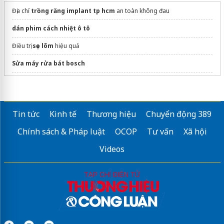
Địa chỉ
trồng răng implant tp hcm
an toàn không đau
dán phim cách nhiệt ô tô
Điều trị
sẹo lõm
hiệu quả
Sửa máy rửa bát bosch
Thiết bị spa HPMED
Khoá
đào tạo trang điểm makeup
Eva xinh
Tin tức
Kinh tế
Thương hiệu
Chuyển động 389
bảng giá lấy nhân mụn
Chính sách & Pháp luật
OCOP
Tư vấn
Xã hội
xóa quầng thâm mắt vĩnh viễn giá bao nhiêu
Videos