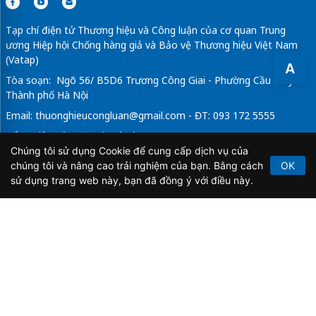
Tạp chí điện tử Thương hiệu và Công luận của cơ quan Trung
ương Hiệp hội Chống hàng giả và Bảo vệ Thương hiệu Việt Nam
(Vatap)
A
Tòa soạn: Ngõ 56/ B5D6 Trương Công Giai - Phường Cầu Giấy -
Thành phố Hà Nội
Email:
thuonghieucongluan@gmail.com
- ĐT: 093 172 5555
Tổng Biên Tập: Vũ Đức Thuận
Chúng tôi sử dụng Cookie để cung cấp dịch vụ của
Giấy phép hoạt động báo chí điện tử số 64/GP-BTTTT do Bộ
chúng tôi và nâng cao trải nghiệm của bạn. Bằng cách
OK
Thông tin và Truyền thông cấp ngày 21/2/2020.
sử dụng trang web này, bạn đã đồng ý với điều này.
Copyright © 2026
TẠP CHÍ THƯƠNG HIỆU & CÔNG
LUẬN
. All Rights Reserved.
Bản quyền thuộc Tạp chí Thương hiệu và Công luận. Cấm
sao chép dưới mọi hình thức nếu không có sự chấp thuận
bằng văn bản.