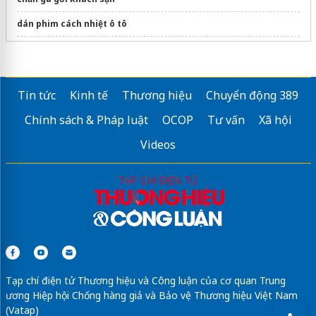
dán phim cách nhiệt ô tô
lg clinic
cấy tóc uy tín tphcm
Tin tức
Kinh tế
Thương hiệu
Chuyển động 389
trị mụn lưng giá bao nhiêu
Chính sách & Pháp luật
OCOP
Tư vấn
Xã hội
Dĩa sứ kiểu long phương
Videos
Điều trị thoái hóa khớp cổ tay
Sửa máy rửa bát bosch
Khoá
học làm nail
Eva xinh
iteracare việt nam
Tạp chí điện tử Thương hiệu và Công luận của cơ quan Trung
ương Hiệp hội Chống hàng giả và Bảo vệ Thương hiệu Việt Nam
(Vatap)