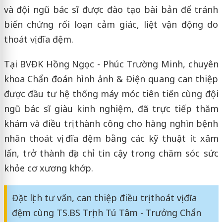
và đội ngũ bác sĩ được đào tạo bài bản để tránh
biến chứng rối loạn cảm giác, liệt vận động do
thoát vị đĩa đệm.
Tại BVĐK Hồng Ngọc - Phúc Trường Minh, chuyên
khoa Chẩn đoán hình ảnh & Điện quang can thiệp
được đầu tư hệ thống máy móc tiên tiến cùng đội
ngũ bác sĩ giàu kinh nghiệm, đã trực tiếp thăm
khám và điều trị thành công cho hàng nghìn bệnh
nhân thoát vị đĩa đệm bằng các kỹ thuật ít xâm
lấn, trở thành địa chỉ tin cậy trong chăm sóc sức
khỏe cơ xương khớp.
Đặt lịch tư vấn, can thiệp điều trị thoát vị đĩa
đệm cùng TS.BS Trịnh Tú Tâm - Trưởng Chẩn