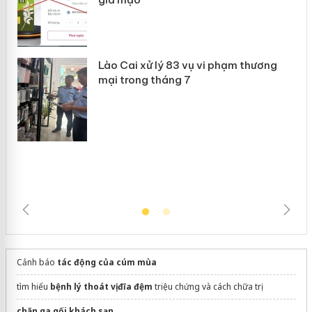
Khẩn trương xác minh, xử lý sản phẩm
 án
Slimaura Care x3 sử dụng giấy phép
giả mạo
Lào Cai xử lý 83 vụ vi phạm thương
mại trong tháng 7
Cảnh báo
tác động của cúm mùa
tìm hiểu
bệnh lý thoát vị đĩa đệm
triệu chứng và cách chữa trị
chăn ga gối khách sạn