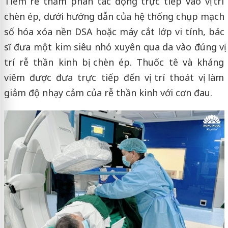
Tiêm rễ thẩm phân tác động trực tiếp vào vị trí
chèn ép, dưới hướng dẫn của hệ thống chụp mạch
số hóa xóa nền DSA hoặc máy cắt lớp vi tính, bác
sĩ đưa một kim siêu nhỏ xuyên qua da vào đúng vị
trí rễ thần kinh bị chèn ép. Thuốc tê và kháng
viêm được đưa trực tiếp đến vị trí thoát vị làm
giảm độ nhạy cảm của rễ thần kinh với cơn đau.