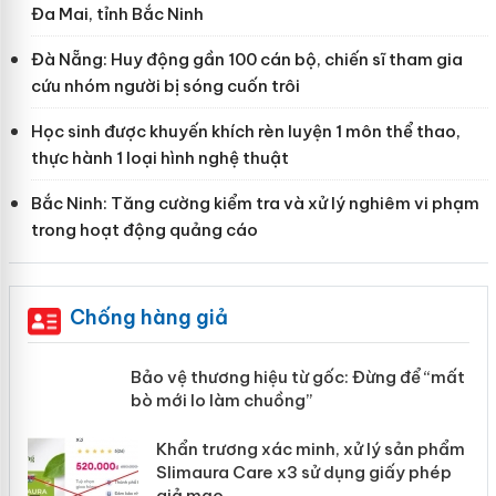
Đa Mai, tỉnh Bắc Ninh
Đà Nẵng: Huy động gần 100 cán bộ, chiến sĩ tham gia
cứu nhóm người bị sóng cuốn trôi
Học sinh được khuyến khích rèn luyện 1 môn thể thao,
thực hành 1 loại hình nghệ thuật
Bắc Ninh: Tăng cường kiểm tra và xử lý nghiêm vi phạm
trong hoạt động quảng cáo
Chống hàng giả
àng
Bảo vệ thương hiệu từ gốc: Đừng để
“mất bò mới lo làm chuồng”
ản