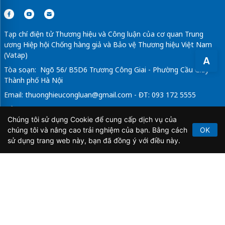
Tạp chí điện tử Thương hiệu và Công luận của cơ quan Trung
ương Hiệp hội Chống hàng giả và Bảo vệ Thương hiệu Việt Nam
(Vatap)
A
Tòa soạn: Ngõ 56/ B5D6 Trương Công Giai - Phường Cầu Giấy -
Thành phố Hà Nội
Email:
thuonghieucongluan@gmail.com
- ĐT: 093 172 5555
Tổng Biên Tập: Vũ Đức Thuận
Chúng tôi sử dụng Cookie để cung cấp dịch vụ của
Giấy phép hoạt động báo chí điện tử số 64/GP-BTTTT do Bộ
chúng tôi và nâng cao trải nghiệm của bạn. Bằng cách
OK
Thông tin và Truyền thông cấp ngày 21/2/2020.
sử dụng trang web này, bạn đã đồng ý với điều này.
Copyright © 2026
TẠP CHÍ THƯƠNG HIỆU & CÔNG
LUẬN
. All Rights Reserved.
Bản quyền thuộc Tạp chí Thương hiệu và Công luận. Cấm
sao chép dưới mọi hình thức nếu không có sự chấp thuận