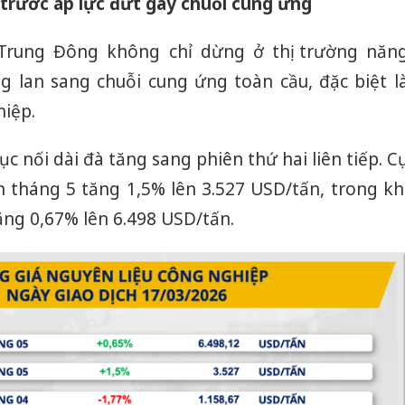
g trước áp lực đứt gãy chuỗi cung ứng
án sản 
bán yến
Trung Đông không chỉ dừng ở thị trường năn
Thanh H
 lan sang chuỗi cung ứng toàn cầu, đặc biệt l
hại tron
iệp.
bán bìn
Moyuum
ục nối dài đà tăng sang phiên thứ hai liên tiếp. C
An Gian
n tháng 5 tăng 1,5% lên 3.527 USD/tấn, trong kh
chủ mưu
bán hàng
ăng 0,67% lên 6.498 USD/tấn.
Quốc ra