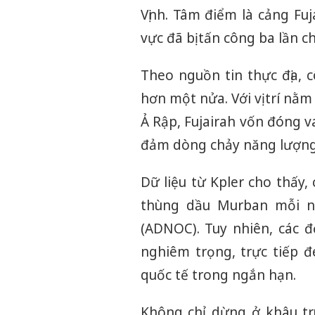
Vịnh. Tâm điểm là cảng Fuj
vực đã bị tấn công ba lần c
Theo nguồn tin thực địa, 
hơn một nửa. Với vị trí nằm
Ả Rập, Fujairah vốn đóng v
đảm dòng chảy năng lượng
Dữ liệu từ Kpler cho thấy
thùng dầu Murban mỗi n
(ADNOC). Tuy nhiên, các đ
nghiêm trọng, trực tiếp 
quốc tế trong ngắn hạn.
Không chỉ dừng ở khâu tr