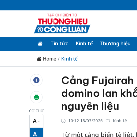
Tin tức
Kinh tế
Thương hiệu
Home
Kinh tế
Cảng Fujairah 
domino lan khắ
nguyên liệu
CỠ CHỮ
A
10:12 18/03/2026
Kinh tế
−
Cỡ chữ nhỏ
A
Từ một cảng biển tê liệt,