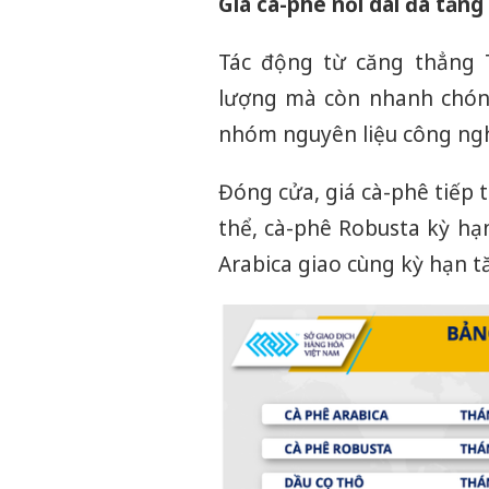
Giá cà-phê nối dài đà tăn
Tác động từ căng thẳng 
lượng mà còn nhanh chóng
nhóm nguyên liệu công ngh
Đóng cửa, giá cà-phê tiếp t
thể, cà-phê Robusta kỳ hạ
Arabica giao cùng kỳ hạn t