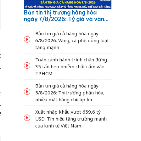
Bản tin thị trường hàng hóa
ngày 7/8/2026: Tỷ giá và vàng
neo cao, cà phê tăng mạnh,
dầu thế giới bật tăng
Bản tin giá cả hàng hóa ngày
6/8/2026: Vàng, cà phê đồng loạt
tăng mạnh
t
Toàn cảnh hành trình chặn đứng
,
35 tấn heo nhiễm chất cấm vào
TP.HCM
Bản tin giá cả hàng hóa ngày
t
5/8/2026: Thị trường phân hóa,
nhiều mặt hàng chịu áp lực
.
Xuất nhập khẩu vượt 659,6 tỷ
2
USD: Tín hiệu tăng trưởng mạnh
của kinh tế Việt Nam