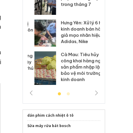
xuất, buôn
trong tháng 7
án
 sào giả
bá
g
Hưng Yên: Xử lý 6 hộ
óa: Tìm bị
Th
à
kinh doanh bán hàng
g vụ án buôn
hạ
giả mạo nhãn hiệu
h sữa
bá
Adidas, Nike
 giả
Mo
ụ
Cà Mau: Tiêu hủy
g: Đối tượng
An
công khai hàng ngàn
i
 đường dây
ch
sản phẩm nhập lậu,
 giả tại Phú
bá
bảo vệ môi trường
 đầu thú
Qu
kinh doanh
dán phim cách nhiệt ô tô
Sửa máy rửa bát bosch