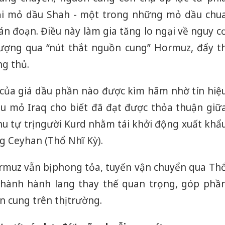
tại mỏ dầu Shah - một trong những mỏ dầu chu
ián đoạn. Điều này làm gia tăng lo ngại về nguy c
ượng qua “nút thắt nguồn cung” Hormuz, đẩy th
ng thủ.
g của giá dầu phần nào được kìm hãm nhờ tín hiệ
Dầu mỏ Iraq cho biết đã đạt được thỏa thuận giữ
u tự trị người Kurd nhằm tái khởi động xuất khẩ
g Ceyhan (Thổ Nhĩ Kỳ).
rmuz vẫn bị phong tỏa, tuyến vận chuyển qua Th
thành hành lang thay thế quan trọng, góp phầ
n cung trên thị trường.
Công an
tìm bị h