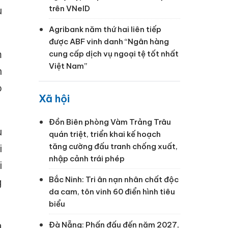
trên VNeID
u
Agribank năm thứ hai liên tiếp
được ABF vinh danh “Ngân hàng
m
cung cấp dịch vụ ngoại tệ tốt nhất
Việt Nam”
n
o
Xã hội
Đồn Biên phòng Vàm Trảng Trâu
u
quán triệt, triển khai kế hoạch
tăng cường đấu tranh chống xuất,
i
nhập cảnh trái phép
i
Bắc Ninh: Tri ân nạn nhân chất độc
g
da cam, tôn vinh 60 điển hình tiêu
biểu
a
Đà Nẵng: Phấn đấu đến năm 2027,