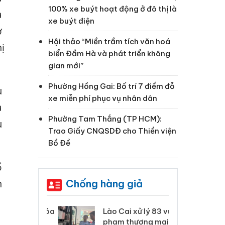
100% xe buýt hoạt động ở đô thị là
a
xe buýt điện
ơ
Hội thảo “Miền trầm tích văn hoá
ị
biển Đầm Hà và phát triển không
gian mới”
Phường Hồng Gai: Bố trí 7 điểm đỗ
u
xe miễn phí phục vụ nhân dân
a
Phường Tam Thắng (TP HCM):
u
Trao Giấy CNQSDĐ cho Thiền viện
Bồ Đề
ổ
Chống hàng giả
n
 Thanh Hóa
Lào Cai xử lý 83 vụ vi
Cô
ại trong vụ
phạm thương mại
tìm