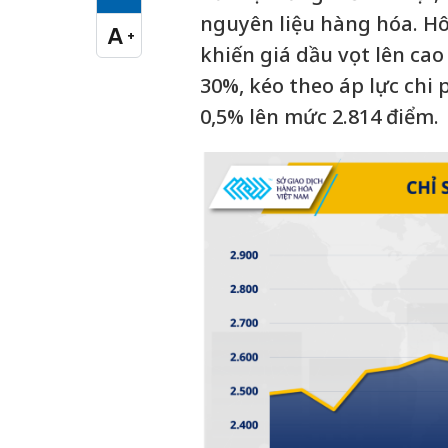
Cỡ chữ vừa
nguyên liệu hàng hóa. Hô
A
+
Cỡ chữ lớn
khiến giá dầu vọt lên cao
30%, kéo theo áp lực chi
0,5% lên mức 2.814 điểm.