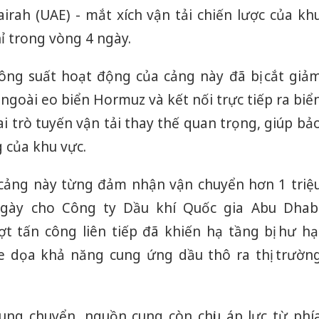
airah (UAE) - mắt xích vận tải chiến lược của kh
hỉ trong vòng 4 ngày.
công suất hoạt động của cảng này đã bị cắt giả
 ngoài eo biển Hormuz và kết nối trực tiếp ra biể
ai trò tuyến vận tải thay thế quan trọng, giúp bả
 của khu vực.
, cảng này từng đảm nhận vận chuyển hơn 1 triệ
gày cho Công ty Dầu khí Quốc gia Abu Dhab
ợt tấn công liên tiếp đã khiến hạ tầng bị hư hạ
đe dọa khả năng cung ứng dầu thô ra thị trườn
ung chuyển, nguồn cung còn chịu áp lực từ phí