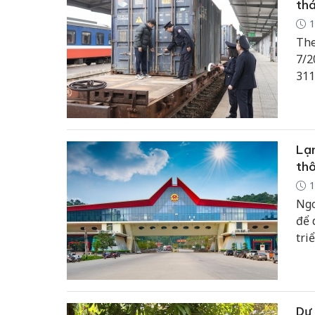
thá
1
The
7/2
311
tăn
Lạn
th
1
Ngo
để 
tri
dựn
bộ 
Dự 