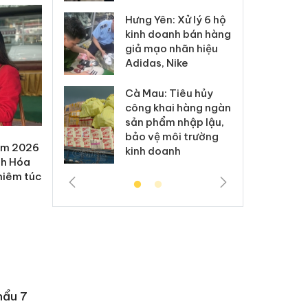
Hưng Yên: Xử lý 6 hộ
óa: Tìm bị
Th
kinh doanh bán hàng
g vụ án buôn
hạ
giả mạo nhãn hiệu
h sữa
bá
Adidas, Nike
 giả
Mo
Cà Mau: Tiêu hủy
g: Đối tượng
An
công khai hàng ngàn
 đường dây
ch
sản phẩm nhập lậu,
 giả tại Phú
bá
bảo vệ môi trường
 đầu thú
Qu
năm 2026
kinh doanh
nh Hóa
ghiêm túc
hẩu 7