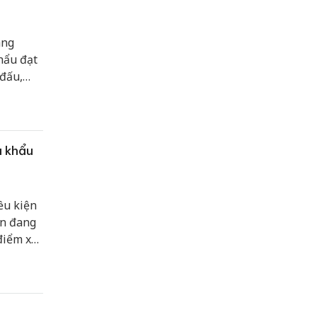
áng
hẩu đạt
 đấu,
a khẩu
ều kiện
ơn đang
điểm xây
i đồng