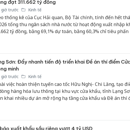
ng đạt 311.662 tỷ đồng
 giờ trước
Kinh tế
o thống kê của Cục Hải quan, Bộ Tài chính, tính đến hết th
026 tổng thu ngân sách nhà nước từ hoạt động xuất nhập k
.662 tỷ đồng, bằng 69,1% dự toán, bằng 60,3% chỉ tiêu phấn
g 18,6% so với cùng kỳ năm 2025.
g Sơn: Đẩy nhanh tiến độ triển khai Đề án thí điểm Cử
ông minh
 giờ trước
Kinh tế
ài việc hoàn thiện tuyến cao tốc Hữu Nghị - Chi Lăng, tạo đi
dòng hàng hóa lưu thông tại khu vực cửa khẩu, tỉnh Lạng S
ển khai nhiều dự án mở rộng hạ tầng cửa khẩu và Đề án thí 
g Cửa khẩu thông minh, hướng tới hình thành chuỗi kết nố
từ giao thông đến thông quan hàng hóa.
báo xuất khẩu sầu riêng vượt 4 tỷ USD