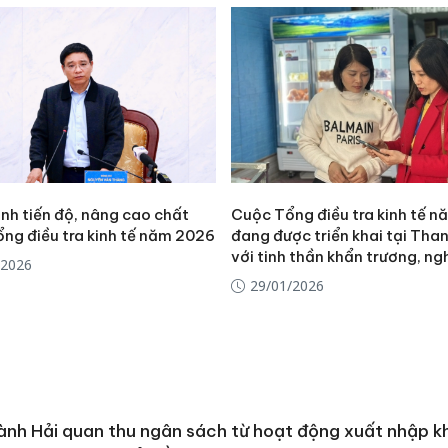
Thanh H
hại tron
bán bìn
Moyuum
An Gian
chủ mưu
bán hàng
Quốc ra
nh tiến độ, nâng cao chất
Cuộc Tổng điều tra kinh tế 
ổng điều tra kinh tế năm 2026
đang được triển khai tại Tha
với tinh thần khẩn trương, n
/2026
29/01/2026
nh Hải quan thu ngân sách từ hoạt động xuất nhập k