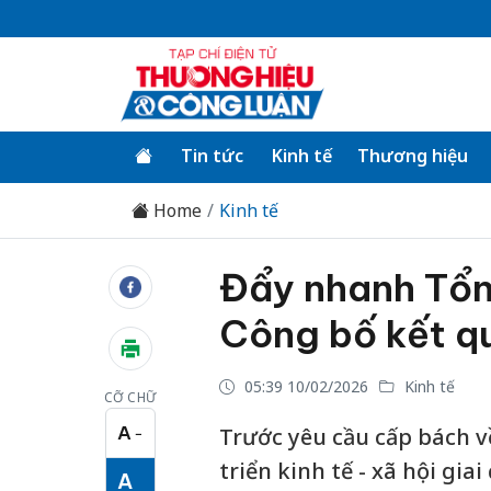
Tin tức
Kinh tế
Thương hiệu
Home
Kinh tế
Đẩy nhanh Tổng
Công bố kết q
05:39 10/02/2026
Kinh tế
CỠ CHỮ
A
Trước yêu cầu cấp bách về
−
Cỡ chữ nhỏ
triển kinh tế - xã hội gia
A