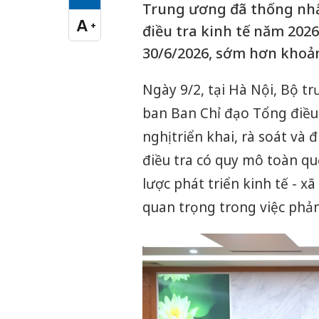
Cỡ chữ vừa
Trung ương đã thống nhấ
A
+
điều tra kinh tế năm 2026
Cỡ chữ lớn
30/6/2026, sớm hơn khoản
Ngày 9/2, tại Hà Nội, Bộ 
ban Ban Chỉ đạo Tổng điều 
nghị triển khai, rà soát và
điều tra có quy mô toàn qu
lược phát triển kinh tế - x
quan trọng trong việc phản