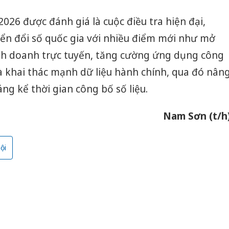
026 được đánh giá là cuộc điều tra hiện đại,
yển đổi số quốc gia với nhiều điểm mới như mở
inh doanh trực tuyến, tăng cường ứng dụng công
và khai thác mạnh dữ liệu hành chính, qua đó nân
ng kể thời gian công bố số liệu.
Nam Sơn (t/h
ội
Công an
tìm bị h
án sản 
bán yến