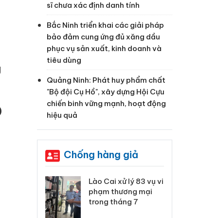
sĩ chưa xác định danh tính
Bắc Ninh triển khai các giải pháp
bảo đảm cung ứng đủ xăng dầu
phục vụ sản xuất, kinh doanh và
tiêu dùng
g
Quảng Ninh: Phát huy phẩm chất
"Bộ đội Cụ Hồ", xây dựng Hội Cựu
chiến binh vững mạnh, hoạt động
)
hiệu quả
Chống hàng giả
 Thanh Hóa
Lào Cai xử lý 83 vụ vi
Cô
ại trong vụ
phạm thương mại
tìm
xuất, buôn
trong tháng 7
án
 sào giả
bá