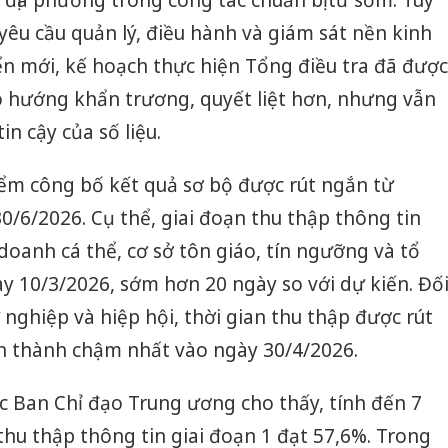
địa phương trong công tác chuẩn bị từ sớm. Tuy
yêu cầu quản lý, điều hành và giám sát nền kinh
iển mới, kế hoạch thực hiện Tổng điều tra đã được
o hướng khẩn trương, quyết liệt hơn, nhưng vẫn
n cậy của số liệu.
iểm công bố kết quả sơ bộ được rút ngắn từ
/6/2026. Cụ thể, giai đoạn thu thập thông tin
 doanh cá thể, cơ sở tôn giáo, tín ngưỡng và tổ
ày 10/3/2026, sớm hơn 20 ngày so với dự kiến. Đố
 nghiệp và hiệp hội, thời gian thu thập được rút
n thành chậm nhất vào ngày 30/4/2026.
c Ban Chỉ đạo Trung ương cho thấy, tính đến 7
thu thập thông tin giai đoạn 1 đạt 57,6%. Trong