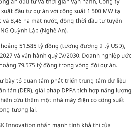
ng án đầu tư và thời gian vận hành, Công ty
xuất đầu tư dự án với công suất 1.500 MW tại
t và 8,46 ha mặt nước, đồng thời đầu tư tuyến
LNG Quỳnh Lập (Nghệ An).
khoảng 51.585 tỷ đồng (tương đương 2 tỷ USD),
/2027 và vận hành quý IV/2030. Doanh nghiệp ướ
hoảng 79.575 tỷ đồng trong vòng đời dự án.
ư bày tỏ quan tâm phát triển trung tâm dữ liệu
ân tán (DER), giải pháp DPPA tích hợp năng lượn
nghiên cứu thêm một nhà máy điện có công suất
ong tương lai.
n SK Innovation nhấn mạnh tính khả thi của