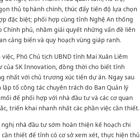
hại tron
ọn thủ tục hành chính, thúc đẩy tiến độ lựa chọn
bán bìn
Moyuum
ợp đặc biệt; phối hợp cùng tỉnh Nghệ An thống
An Gian
 Chính phủ, nhằm giải quyết những vấn đề liên
chủ mưu
an cảng biển và quy hoạch vùng giáp ranh.
bán hàng
Quốc ra
m việc, Phó Chủ tịch UBND tỉnh Mai Xuân Liêm
ư của SK Innovation, đồng thời cho biết tỉnh
 nhất với chủ trương xúc tiến dự án. Ngay sau
h lập tổ công tác chuyên trách do Ban Quản lý
mối để phối hợp với nhà đầu tư và các cơ quan
c, triển khai nhanh nhất các phần việc cần thiết.
 nghị nhà đầu tư sớm hoàn thiện kế hoạch chi
ệu cần thiết để tỉnh có cơ sở xem xét, thực hiện thủ