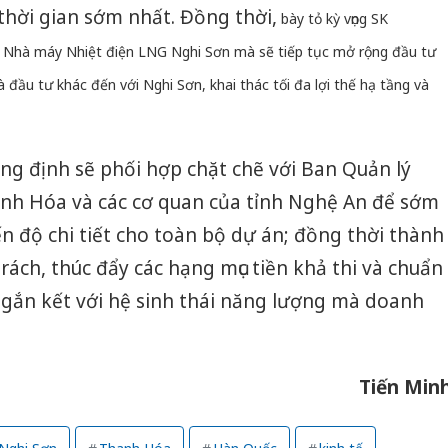
 thời gian sớm nhất. Đồng thời,
bày tỏ kỳ vọng SK
án Nhà máy Nhiệt điện LNG Nghi Sơn mà sẽ tiếp tục mở rộng đầu tư
 đầu tư khác đến với Nghi Sơn, khai thác tối đa lợi thế hạ tầng và
ng định sẽ phối hợp chặt chẽ với Ban Quản lý
nh Hóa và các cơ quan của tỉnh Nghệ An để sớm
ến độ chi tiết cho toàn bộ dự án; đồng thời thành
rách, thúc đẩy các hạng mục tiền khả thi và chuẩn
I gắn kết với hệ sinh thái năng lượng mà doanh
Tiến Min