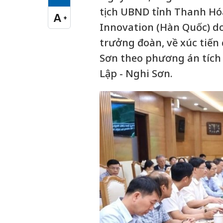
Cỡ chữ vừa
tịch UBND tỉnh Thanh Hóa
A
+
Cỡ chữ lớn
Innovation (Hàn Quốc) d
trưởng đoàn, về xúc tiến
Sơn theo phương án tích
Lập - Nghi Sơn.