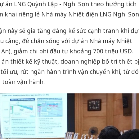
dự án LNG Quỳnh Lập - Nghi Sơn theo hướng tích
iển khai riêng lẻ Nhà máy Nhiệt điện LNG Nghi Sơn
cận này sẽ gia tăng đáng kể sức cạnh tranh khi dự
u cảng, đê chắn sóng với dự án Nhà máy Nhiệt
n), giảm chi phí đầu tư khoảng 700 triệu USD.
n thiết kế kỹ thuật, doanh nghiệp bố trí thiết b
ối ưu, rút ngắn hành trình vận chuyển khí, từ đó
n toàn vận hành.