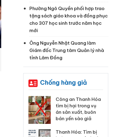
Phường Ngô Quyền phối hợp trao
tặng sách giáo khoa và đồng phục
cho 307 học sinh trước năm học
mới
Ông Nguyễn Nhật Quang làm
Giám đốc Trung tâm Quản lý nhà
tỉnh Lâm Đồng
Chống hàng giả
 Thanh Hóa
Lào Cai xử lý 83 vụ vi
Cô
ại trong vụ
phạm thương mại
tìm
xuất, buôn
trong tháng 7
án
 sào giả
bá
Hưng Yên: Xử lý 6 hộ
óa: Tìm bị
Th