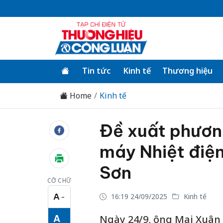
Tin tức
Kinh tế
Thương hiệu
Home
Kinh tế
Đề xuất phươn
máy Nhiệt điệ
Sơn
CỠ CHỮ
A
16:19 24/09/2025
Kinh tế
−
Cỡ chữ nhỏ
A
Ngày 24/9, ông Mai Xuân 