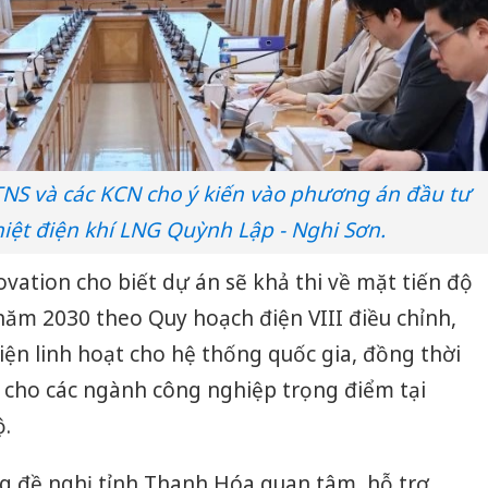
TNS và các KCN cho ý kiến vào phương án đầu tư
ệt điện khí LNG Quỳnh Lập - Nghi Sơn.
vation cho biết dự án sẽ khả thi về mặt tiến độ
ăm 2030 theo Quy hoạch điện VIII điều chỉnh,
ện linh hoạt cho hệ thống quốc gia, đồng thời
Công an
tìm bị h
cho các ngành công nghiệp trọng điểm tại
án sản 
bán yến
.
Thanh H
g đề nghị tỉnh Thanh Hóa quan tâm, hỗ trợ,