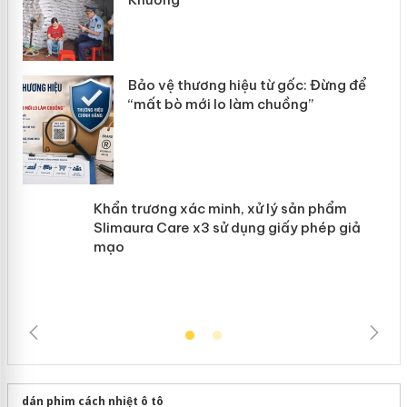
àng
ản
Bảo vệ thương hiệu từ gốc: Đừng để
“mất bò mới lo làm chuồng”
Khẩn trương xác minh, xử lý sản phẩm
Slimaura Care x3 sử dụng giấy phép
giả mạo
dán phim cách nhiệt ô tô