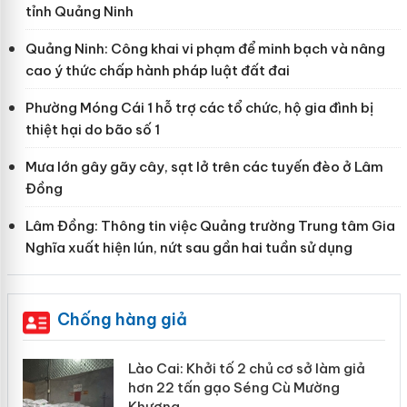
tỉnh Quảng Ninh
Quảng Ninh: Công khai vi phạm để minh bạch và nâng
cao ý thức chấp hành pháp luật đất đai
Phường Móng Cái 1 hỗ trợ các tổ chức, hộ gia đình bị
thiệt hại do bão số 1
Mưa lớn gây gãy cây, sạt lở trên các tuyến đèo ở Lâm
Đồng
Lâm Đồng: Thông tin việc Quảng trường Trung tâm Gia
Nghĩa xuất hiện lún, nứt sau gần hai tuần sử dụng
Chống hàng giả
mại
Lào Cai: Khởi tố 2 chủ cơ sở làm giả
hơn 22 tấn gạo Séng Cù Mường
Khương