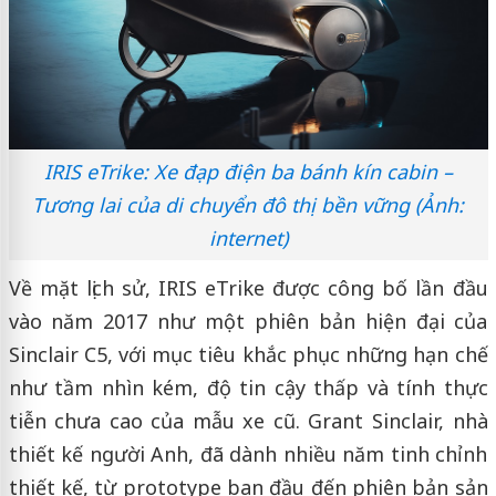
IRIS eTrike: Xe đạp điện ba bánh kín cabin –
Tương lai của di chuyển đô thị bền vững (Ảnh:
internet)
Về mặt lịch sử, IRIS eTrike được công bố lần đầu
vào năm 2017 như một phiên bản hiện đại của
Sinclair C5, với mục tiêu khắc phục những hạn chế
như tầm nhìn kém, độ tin cậy thấp và tính thực
tiễn chưa cao của mẫu xe cũ. Grant Sinclair, nhà
thiết kế người Anh, đã dành nhiều năm tinh chỉnh
thiết kế, từ prototype ban đầu đến phiên bản sản