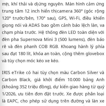
mịn, khí thải và dị ứng nguyên. Màn hình cảm ứng
trung tâm 12 inch hiển thị camera 360° (góc rộng
120° trước/bên, 170° sau), GPS, Wi-Fi, điều khiển
giọng nói và ADAS bao gồm cảnh báo lệch làn, va
chạm phía trước. Hệ thống đèn LED toàn diện với
đèn pha Supernova Mini 3 (500 lumens), đèn báo
rẽ và đèn phanh COB RGB. Khoang hành lý phía
sau đạt 180 lít, khóa an toàn, cộng thêm glovebox
và tùy chọn móc kéo xe kéo.
IRIS eTrike có hai tùy chọn màu Carbon Silver và
Carbon Black, giá khởi điểm 10.000 bảng Anh
(khoảng 352 triệu đồng), dự kiến giao hàng từ quý
1/2026, ưu tiên đơn đặt trước. Xe được phân loại
là EAPC, cho phép sử dụng trên đường và làn xe