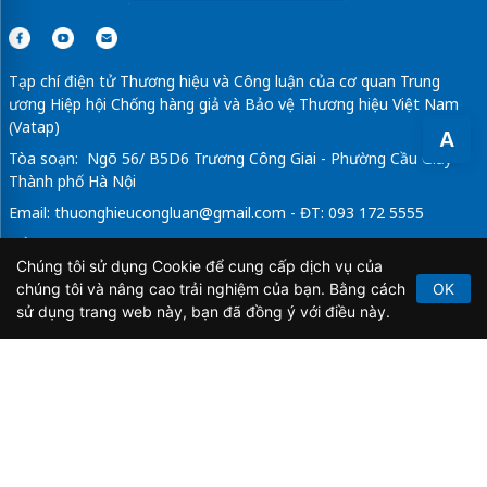
Tạp chí điện tử Thương hiệu và Công luận của cơ quan Trung
ương Hiệp hội Chống hàng giả và Bảo vệ Thương hiệu Việt Nam
(Vatap)
A
Tòa soạn: Ngõ 56/ B5D6 Trương Công Giai - Phường Cầu Giấy -
Thành phố Hà Nội
Email:
thuonghieucongluan@gmail.com
- ĐT: 093 172 5555
Tổng Biên Tập: Vũ Đức Thuận
Chúng tôi sử dụng Cookie để cung cấp dịch vụ của
Giấy phép hoạt động báo chí điện tử số 64/GP-BTTTT do Bộ
chúng tôi và nâng cao trải nghiệm của bạn. Bằng cách
OK
Thông tin và Truyền thông cấp ngày 21/2/2020.
sử dụng trang web này, bạn đã đồng ý với điều này.
Copyright © 2026
TẠP CHÍ THƯƠNG HIỆU & CÔNG
LUẬN
. All Rights Reserved.
Bản quyền thuộc Tạp chí Thương hiệu và Công luận. Cấm