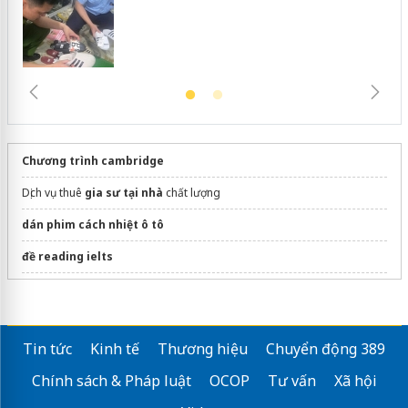
Chương trình cambridge
Dịch vụ thuê
gia sư tại nhà
chất lượng
dán phim cách nhiệt ô tô
đề reading ielts
Tin đăng
tuyển dụng tphcm
tại JobsGo
Thông tin, điều kiện
du học Trung Quốc
Tin tức
Kinh tế
Thương hiệu
Chuyển động 389
https://axcelavietnam.com/tieng-anh-online-1-kem-1/
Chính sách & Pháp luật
OCOP
Tư vấn
Xã hội
Sửa máy rửa bát bosch