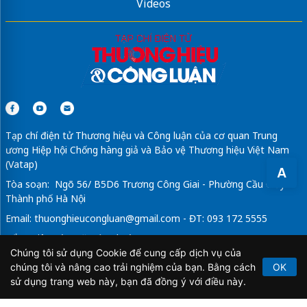
Videos
Tạp chí điện tử Thương hiệu và Công luận của cơ quan Trung
ương Hiệp hội Chống hàng giả và Bảo vệ Thương hiệu Việt Nam
(Vatap)
A
Tòa soạn: Ngõ 56/ B5D6 Trương Công Giai - Phường Cầu Giấy -
Thành phố Hà Nội
Email:
thuonghieucongluan@gmail.com
- ĐT: 093 172 5555
Tổng Biên Tập: Vũ Đức Thuận
Chúng tôi sử dụng Cookie để cung cấp dịch vụ của
Giấy phép hoạt động báo chí điện tử số 64/GP-BTTTT do Bộ
chúng tôi và nâng cao trải nghiệm của bạn. Bằng cách
OK
Thông tin và Truyền thông cấp ngày 21/2/2020.
sử dụng trang web này, bạn đã đồng ý với điều này.