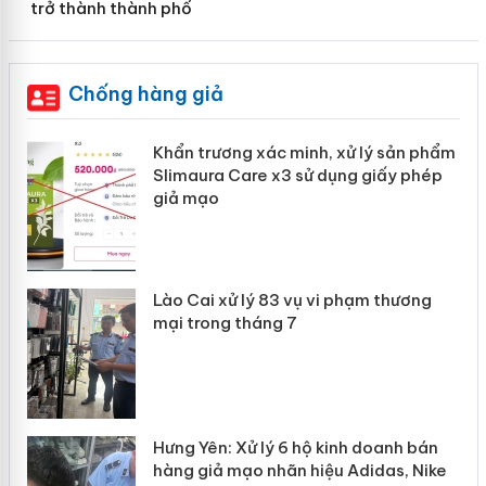
trở thành thành phố
Chống hàng giả
 trương xác minh, xử lý sản phẩm
Cà Mau: Tiêu hủy
aura Care x3 sử dụng giấy phép
phẩm nhập lậu, b
mạo
doanh
Công an Thanh H
sản xuất, buôn 
Cai xử lý 83 vụ vi phạm thương
Thanh Hóa: Tìm
trong tháng 7
bán bình sữa 
 Yên: Xử lý 6 hộ kinh doanh bán
 giả mạo nhãn hiệu Adidas, Nike