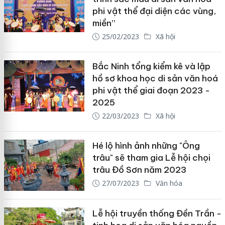
phi vật thể đại diện các vùng,
miền”
25/02/2023
Xã hội
Bắc Ninh tổng kiểm kê và lập
hồ sơ khoa học di sản văn hoá
phi vật thể giai đoạn 2023 -
2025
22/03/2023
Xã hội
Hé lộ hình ảnh những "Ông
trâu" sẽ tham gia Lễ hội chọi
trâu Đồ Sơn năm 2023
27/07/2023
Văn hóa
Lễ hội truyền thống Đền Trần -