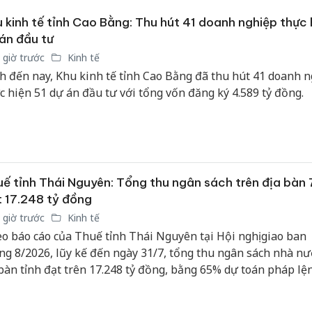
 kinh tế tỉnh Cao Bằng: Thu hút 41 doanh nghiệp thực 
án đầu tư
 giờ trước
Kinh tế
h đến nay, Khu kinh tế tỉnh Cao Bằng đã thu hút 41 doanh 
c hiện 51 dự án đầu tư với tổng vốn đăng ký 4.589 tỷ đồng.
ế tỉnh Thái Nguyên: Tổng thu ngân sách trên địa bàn 
 17.248 tỷ đồng
 giờ trước
Kinh tế
o báo cáo của Thuế tỉnh Thái Nguyên tại Hội nghị giao ban
ng 8/2026, lũy kế đến ngày 31/7, tổng thu ngân sách nhà nư
 bàn tỉnh đạt trên 17.248 tỷ đồng, bằng 65% dự toán pháp lệ
n phấn đấu UBND tỉnh giao.