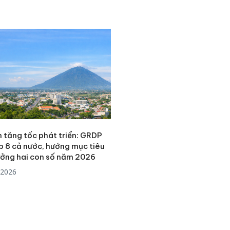
bảo vệ 
kinh do
Công an
tìm bị h
án sản 
bán yến
Thanh H
hại tron
bán bìn
Moyuum
h tăng tốc phát triển: GRDP
p 8 cả nước, hướng mục tiêu
ưởng hai con số năm 2026
/2026