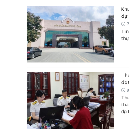
Khu
dự 
7
Tín
thự
Thu
đạt
8
The
thá
địa
toá