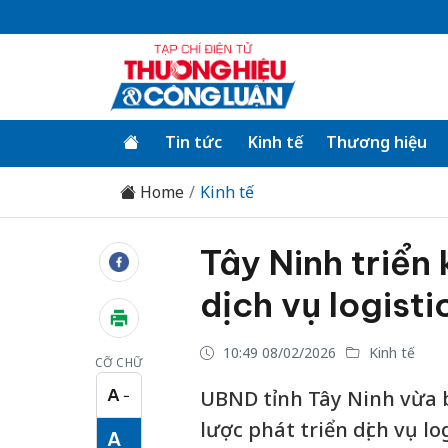
Tin tức
Kinh tế
Thương hiệu
Home
Kinh tế
Tây Ninh triển 
dịch vụ logist
10:49 08/02/2026
Kinh tế
CỠ CHỮ
A
UBND tỉnh Tây Ninh vừa 
−
Cỡ chữ nhỏ
lược phát triển dịch vụ l
A