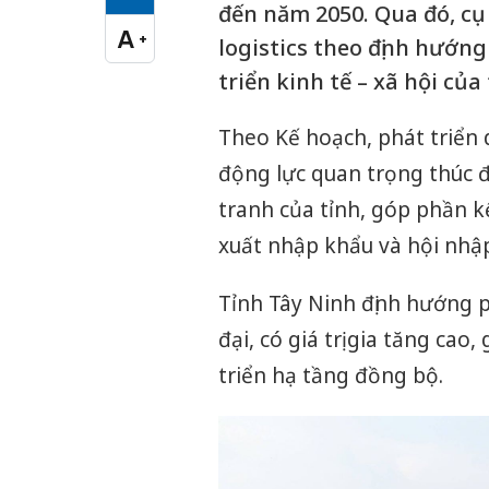
Cỡ chữ vừa
đến năm 2050. Qua đó, cụ
A
+
logistics theo định hướn
Cỡ chữ lớn
triển kinh tế – xã hội của
Theo Kế hoạch, phát triển d
động lực quan trọng thúc đ
tranh của tỉnh, góp phần k
xuất nhập khẩu và hội nhập
Tỉnh Tây Ninh định hướng p
đại, có giá trị gia tăng cao
triển hạ tầng đồng bộ.