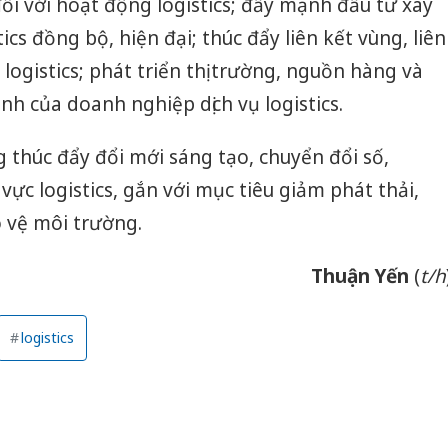
đối với hoạt động logistics; đẩy mạnh đầu tư xây
ics đồng bộ, hiện đại; thúc đẩy liên kết vùng, liên
logistics; phát triển thị trường, nguồn hàng và
nh của doanh nghiệp dịch vụ logistics.
g thúc đẩy đổi mới sáng tạo, chuyển đổi số,
vực logistics, gắn với mục tiêu giảm phát thải,
 vệ môi trường.
Thuận Yến
(
t/h
logistics
Cà Mau:
công kh
sản phẩ