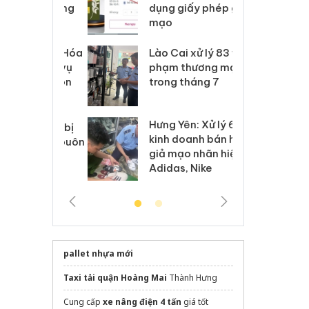
môi trường
dụng giấy phép giả
bả
anh
mạo
ki
 Thanh Hóa
Lào Cai xử lý 83 vụ vi
Cô
ại trong vụ
phạm thương mại
tìm
xuất, buôn
trong tháng 7
án
 sào giả
bá
Hưng Yên: Xử lý 6 hộ
óa: Tìm bị
Th
kinh doanh bán hàng
g vụ án buôn
hạ
giả mạo nhãn hiệu
h sữa
bá
Adidas, Nike
 giả
Mo
pallet nhựa mới
Taxi tải quận Hoàng Mai
Thành Hưng
Cung cấp
xe nâng điện 4 tấn
giá tốt