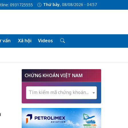
Thứ bảy
, 08/08/2026 - 04:58
tline: 0931725555
 vấn
Xã hội
Videos
CHỨNG KHOÁN VIỆT NAM
Tìm kiếm mã chứng khoán...
n