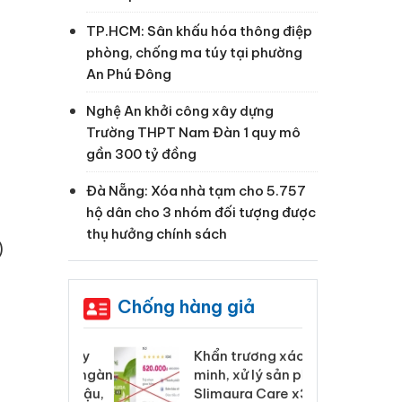
TP.HCM: Sân khấu hóa thông điệp
phòng, chống ma túy tại phường
An Phú Đông
Nghệ An khởi công xây dựng
Trường THPT Nam Đàn 1 quy mô
gần 300 tỷ đồng
Đà Nẵng: Xóa nhà tạm cho 5.757
hộ dân cho 3 nhóm đối tượng được
thụ hưởng chính sách
)
Chống hàng giả
 Tiêu hủy
Khẩn trương xác
Cà
ai hàng ngàn
minh, xử lý sản phẩm
cô
m nhập lậu,
Slimaura Care x3 sử
sả