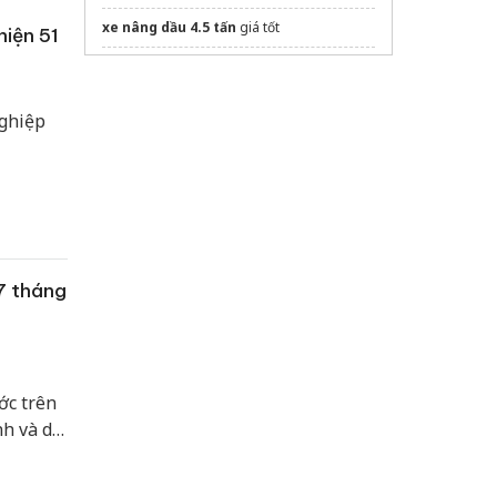
xe nâng dầu 4.5 tấn
giá tốt
hiện 51
Mua ngay
vận thăng nâng hàng
dây thun buộc hàng
giá sỉ
nghiệp
dán phim cách nhiệt ô tô
chuyển phát nhanh hà nội lạng sơn
nhập hàng taobao
20+ xu hướng
thiết kế văn phòng hiện
đại
7 tháng
Sửa máy rửa bát bosch
ớc trên
nh và dự