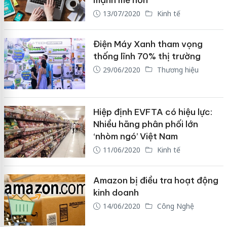
mạnh mẽ hơn
13/07/2020
Kinh tế
Điện Máy Xanh tham vọng
thống lĩnh 70% thị trường
29/06/2020
Thương hiệu
Hiệp định EVFTA có hiệu lực:
Nhiều hãng phân phối lớn
‘nhòm ngó’ Việt Nam
11/06/2020
Kinh tế
Amazon bị điều tra hoạt động
kinh doanh
14/06/2020
Công Nghệ