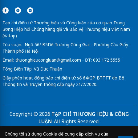
Tạp chí điện tử Thương hiệu và Công luận của cơ quan Trung
ương Hiệp hội Chống hàng giả và Bảo vệ Thương hiệu Việt Nam
(Vatap)
Tòa soạn: Ngõ 56/ B5D6 Trương Công Giai - Phường Cầu Giấy -
Thành phố Hà Nội
Email:
thuonghieucongluan@gmail.com
- ĐT: 093 172 5555
Tổng Biên Tập: Vũ Đức Thuận
Giấy phép hoạt động báo chí điện tử số 64/GP-BTTTT do Bộ
Thông tin và Truyền thông cấp ngày 21/2/2020.
Copyright © 2026
TẠP CHÍ THƯƠNG HIỆU & CÔNG
LUẬN
. All Rights Reserved.
Bản quyền thuộc Tạp chí Thương hiệu và Công luận. Cấm
Chúng tôi sử dụng Cookie để cung cấp dịch vụ của