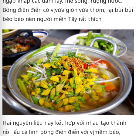
ngập khắp các đầm lầy, mé sông, ruộng nước.
Bông điên điển có vị vừa giòn vừa thơm, lại bùi bùi
béo béo nên người miền Tây rất thích.
Hai nguyên liệu này kết hợp với nhau tạo thành
nồi lẩu cá linh bông điên điển với vị mềm béo,