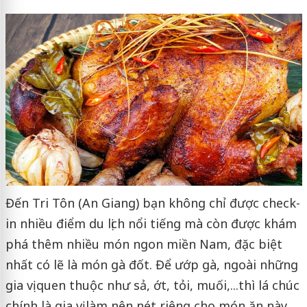
Đến Tri Tôn (An Giang) bạn không chỉ được check-
in nhiều điểm du lịch nổi tiếng mà còn được khám
phá thêm nhiều món ngon miền Nam, đặc biệt
nhất có lẽ là món gà đốt. Để ướp gà, ngoài những
gia vị quen thuộc như sả, ớt, tỏi, muối,...thì lá chúc
chính là gia vị làm nên nét riêng cho món ăn này.