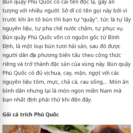
Bún quậy Phú Quốc có cái tên độc lạ, gây ấn
tượng với nhiều người. Sở dĩ có tên gọi này bởi vì
trước khi ăn tô bún thì bạn tự "quậy", tức là tự lấy
nguyên liệu, tự pha chế nước chấm, tự phục vụ.
Bún quậy Phú Quốc vốn có nguồn gốc từ Bình
Định, là một loại bún tươi hải sản, sau đó được
người dân địa phương biến tấu theo công thức
riêng và trở thành đặc sản của vùng này. Bún quậy
Phú Quốc có đủ vị chua, cay, mặn, ngọt với các
nguyên liệu tôm, mực, chả cá, rau sống,... Món ăn
bình dân nhưng lại là món ngon miền Nam mà
bạn nhất định phải thử khi đến đây.
Gỏi cá trích Phú Quốc