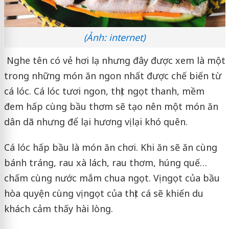
(Ảnh: internet)
Nghe tên có vẻ hơi lạ nhưng đây được xem là một
trong những món ăn ngon nhất được chế biến từ
cá lóc. Cá lóc tươi ngon, thịt ngọt thanh, mềm
đem hấp cùng bầu thơm sẽ tạo nên một món ăn
dân dã nhưng để lại hương vị lại khó quên.
Cá lóc hấp bầu là món ăn chơi. Khi ăn sẽ ăn cùng
bánh tráng, rau xà lách, rau thơm, húng quế…
chấm cùng nước mắm chua ngọt. Vị ngọt của bầu
hòa quyện cùng vị ngọt của thịt cá sẽ khiến du
khách cảm thấy hài lòng.