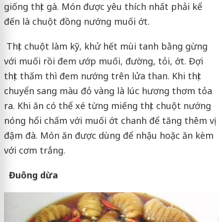
giống thịt gà. Món được yêu thích nhất phải kể
đến là chuột đồng nướng muối ớt.
Thịt chuột làm kỹ, khử hết mùi tanh bằng gừng
với muối rồi đem ướp muối, đường, tỏi, ớt. Đợi
thịt thấm thì đem nướng trên lửa than. Khi thịt
chuyển sang màu đỏ vàng là lúc hương thơm tỏa
ra. Khi ăn có thể xé từng miếng thịt chuột nướng
nóng hổi chấm với muối ớt chanh để tăng thêm vị
đậm đà. Món ăn được dùng để nhậu hoặc ăn kèm
với cơm trắng.
Đuông dừa