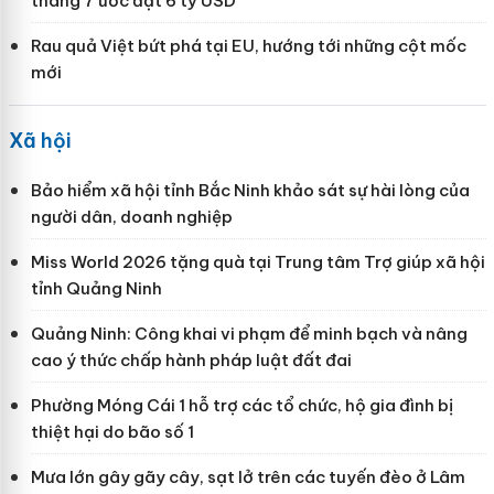
tháng 7 ước đạt 6 tỷ USD
Rau quả Việt bứt phá tại EU, hướng tới những cột mốc
mới
Xã hội
Bảo hiểm xã hội tỉnh Bắc Ninh khảo sát sự hài lòng của
người dân, doanh nghiệp
Miss World 2026 tặng quà tại Trung tâm Trợ giúp xã hội
tỉnh Quảng Ninh
Quảng Ninh: Công khai vi phạm để minh bạch và nâng
cao ý thức chấp hành pháp luật đất đai
Phường Móng Cái 1 hỗ trợ các tổ chức, hộ gia đình bị
thiệt hại do bão số 1
Mưa lớn gây gãy cây, sạt lở trên các tuyến đèo ở Lâm