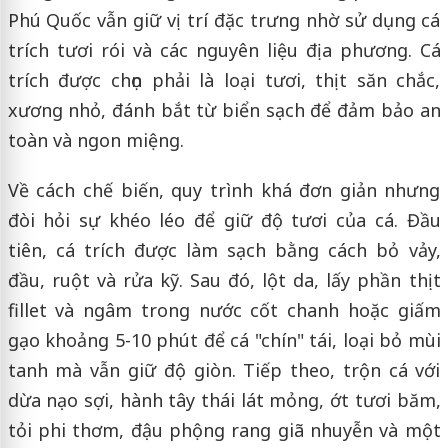
Phú Quốc vẫn giữ vị trí đặc trưng nhờ sử dụng cá
trích tươi rói và các nguyên liệu địa phương. Cá
trích được chọn phải là loại tươi, thịt săn chắc,
xương nhỏ, đánh bắt từ biển sạch để đảm bảo an
toàn và ngon miệng.
Về cách chế biến, quy trình khá đơn giản nhưng
đòi hỏi sự khéo léo để giữ độ tươi của cá. Đầu
tiên, cá trích được làm sạch bằng cách bỏ vảy,
đầu, ruột và rửa kỹ. Sau đó, lột da, lấy phần thịt
fillet và ngâm trong nước cốt chanh hoặc giấm
gạo khoảng 5-10 phút để cá "chín" tái, loại bỏ mùi
tanh mà vẫn giữ độ giòn. Tiếp theo, trộn cá với
dừa nạo sợi, hành tây thái lát mỏng, ớt tươi băm,
tỏi phi thơm, đậu phộng rang giã nhuyễn và một