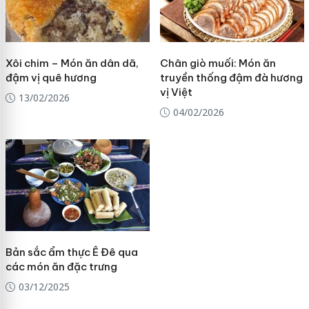
Xôi chim – Món ăn dân dã,
Chân giò muối: Món ăn
đậm vị quê hương
truyền thống đậm đà hương
vị Việt
13/02/2026
04/02/2026
Bản sắc ẩm thực Ê Đê qua
các món ăn đặc trưng
03/12/2025