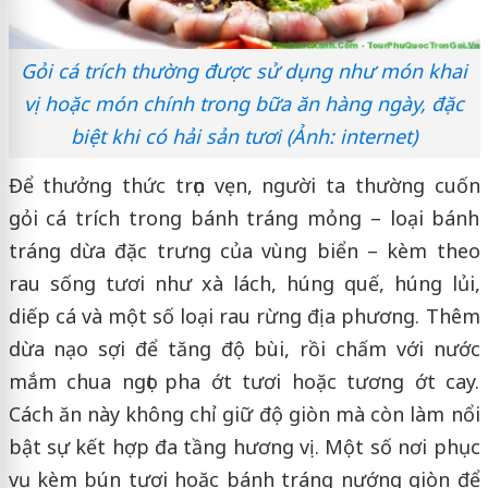
Gỏi cá trích thường được sử dụng như món khai
vị hoặc món chính trong bữa ăn hàng ngày, đặc
biệt khi có hải sản tươi (Ảnh: internet)
Để thưởng thức trọn vẹn, người ta thường cuốn
gỏi cá trích trong bánh tráng mỏng – loại bánh
tráng dừa đặc trưng của vùng biển – kèm theo
rau sống tươi như xà lách, húng quế, húng lủi,
diếp cá và một số loại rau rừng địa phương. Thêm
dừa nạo sợi để tăng độ bùi, rồi chấm với nước
mắm chua ngọt pha ớt tươi hoặc tương ớt cay.
Cách ăn này không chỉ giữ độ giòn mà còn làm nổi
bật sự kết hợp đa tầng hương vị. Một số nơi phục
vụ kèm bún tươi hoặc bánh tráng nướng giòn để