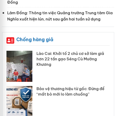
Đồng
Lâm Đồng: Thông tin việc Quảng trường Trung tâm Gia
Nghĩa xuất hiện lún, nứt sau gần hai tuần sử dụng
Chống hàng giả
mại
Lào Cai: Khởi tố 2 chủ cơ sở làm giả
hơn 22 tấn gạo Séng Cù Mường
Khương
àng
ản
Bảo vệ thương hiệu từ gốc: Đừng để
“mất bò mới lo làm chuồng”