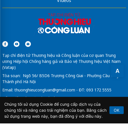
Videos
Tạp chí điện tử Thương hiệu và Công luận của cơ quan Trung
ương Hiệp hội Chống hàng giả và Bảo vệ Thương hiệu Việt Nam
(Vatap)
A
Tòa soạn: Ngõ 56/ B5D6 Trương Công Giai - Phường Cầu Giấy -
Thành phố Hà Nội
Email:
thuonghieucongluan@gmail.com
- ĐT: 093 172 5555
Tổng Biên Tập: Vũ Đức Thuận
Chúng tôi sử dụng Cookie để cung cấp dịch vụ của
Giấy phép hoạt động báo chí điện tử số 64/GP-BTTTT do Bộ
chúng tôi và nâng cao trải nghiệm của bạn. Bằng cách
OK
Thông tin và Truyền thông cấp ngày 21/2/2020.
sử dụng trang web này, bạn đã đồng ý với điều này.