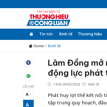
Tin tức
Kinh tế
Thương hiệu
Home
Kinh tế
Lâm Đồng mở rộ
động lực phát t
14:56 09/05/2026
Kinh tế
CỠ CHỮ
A
Phát huy lợi thế kết nối
−
Cỡ chữ nhỏ
tập trung quy hoạch, đầu
A