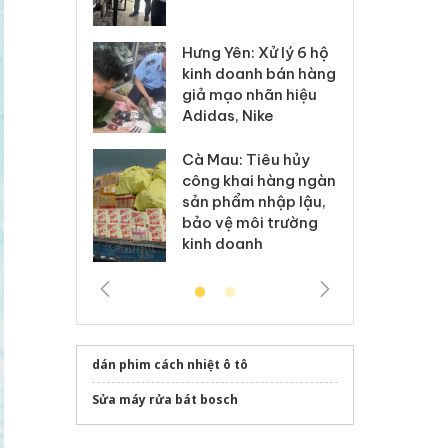
 sào giả
bá
Hưng Yên: Xử lý 6 hộ
óa: Tìm bị
Th
kinh doanh bán hàng
g vụ án buôn
hạ
giả mạo nhãn hiệu
h sữa
bá
Adidas, Nike
 giả
Mo
Cà Mau: Tiêu hủy
g: Đối tượng
An
công khai hàng ngàn
 đường dây
ch
sản phẩm nhập lậu,
 giả tại Phú
bá
bảo vệ môi trường
 đầu thú
Qu
kinh doanh
dán phim cách nhiệt ô tô
Sửa máy rửa bát bosch