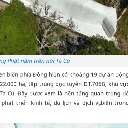
g Phật nằm trên núi Tà Cú
en biển phía Đông hiện có khoảng 19 dự án độn
 22.000 ha, tập trung dọc tuyến ĐT.706B, khu vự
Tà Cú. Đây được xem là nền tảng quan trọng đ
hát triển kinh tế, du lịch và dịch vụ biển tron
Công an
tìm bị h
án sản 