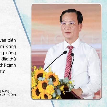
bán yến
Thanh H
hại tron
bán bìn
Moyuum
An Gian
chủ mưu
bán hàng
Quốc ra