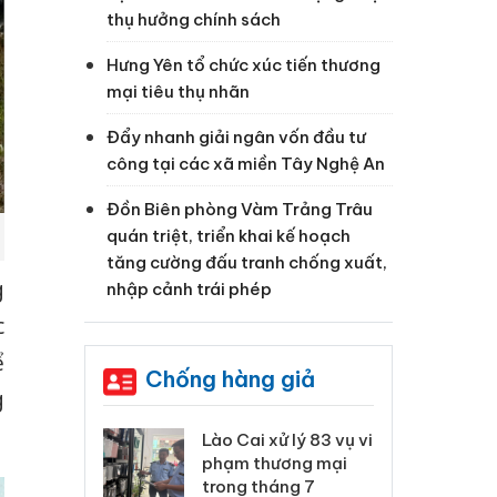
thụ hưởng chính sách
Hưng Yên tổ chức xúc tiến thương
mại tiêu thụ nhãn
Đẩy nhanh giải ngân vốn đầu tư
công tại các xã miền Tây Nghệ An
Đồn Biên phòng Vàm Trảng Trâu
quán triệt, triển khai kế hoạch
tăng cường đấu tranh chống xuất,
g
nhập cảnh trái phép
c
ể
Chống hàng giả
g
 Thanh Hóa
Lào Cai xử lý 83 vụ vi
Cô
ại trong vụ
phạm thương mại
tìm
xuất, buôn
trong tháng 7
án