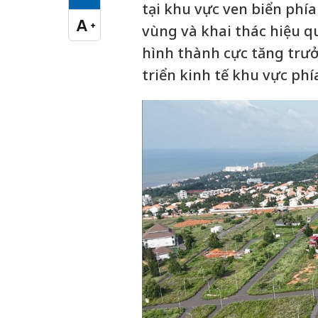
Cỡ chữ vừa
tại khu vực ven biển phí
A
+
vùng và khai thác hiệu q
Cỡ chữ lớn
hình thành cực tăng trưở
triển kinh tế khu vực ph