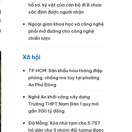
hồ sơ, kỷ vật của cán bộ đi B chưa
g
xác định được người nhận
ẽ
Ngoại giao khoa học và công nghệ
a
phải mở đường cho công nghệ
chiến lược
Xã hội
TP.HCM: Sân khấu hóa thông điệp
phòng, chống ma túy tại phường
An Phú Đông
Nghệ An khởi công xây dựng
Trường THPT Nam Đàn 1 quy mô
gần 300 tỷ đồng
Đà Nẵng: Xóa nhà tạm cho 5.757
hộ dân cho 3 nhóm đối tượng được