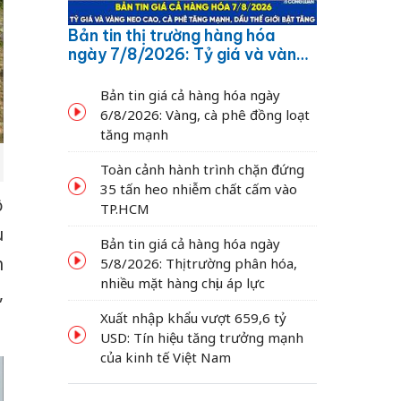
Bản tin thị trường hàng hóa
ngày 7/8/2026: Tỷ giá và vàng
neo cao, cà phê tăng mạnh,
dầu thế giới bật tăng
Bản tin giá cả hàng hóa ngày
6/8/2026: Vàng, cà phê đồng loạt
tăng mạnh
Toàn cảnh hành trình chặn đứng
35 tấn heo nhiễm chất cấm vào
ộ
TP.HCM
u
Bản tin giá cả hàng hóa ngày
h
5/8/2026: Thị trường phân hóa,
nhiều mặt hàng chịu áp lực
,
Xuất nhập khẩu vượt 659,6 tỷ
USD: Tín hiệu tăng trưởng mạnh
của kinh tế Việt Nam