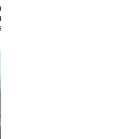
í
i
ế