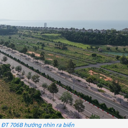
 ĐT 706B hướng nhìn ra biển